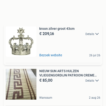
kroon zilver groot 43cm
€ 209,16
Details
Bezoek website
26 jul 26
NIEUW SUN ARTS HULZEN
VLIEGENGORDIJN PATROON CREME
€ 85,00
BRUIN
Details
Wanssum
2 aug 26