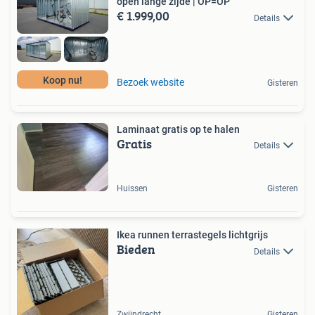
open lange zijde | OP=OP
€ 1.999,00
Details
Koop nu!
Bezoek website
Gisteren
Laminaat gratis op te halen
Gratis
Details
Huissen
Gisteren
Ikea runnen terrastegels lichtgrijs
Bieden
Details
Zwijndrecht
Gisteren