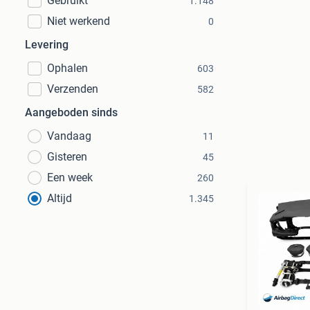
Gebruikt
1.148
Niet werkend
0
Levering
Ophalen
603
Verzenden
582
Aangeboden sinds
Vandaag
11
Gisteren
45
Een week
260
Altijd
1.345