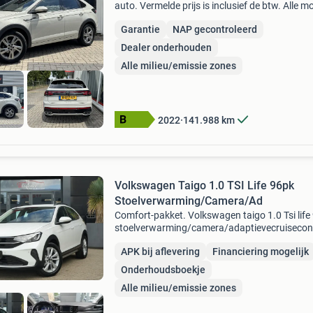
auto. Vermelde prijs is inclusief de btw. Alle m
is genomen om de informatie op deze internet
Garantie
NAP gecontroleerd
zo accuraat en actueel mogelijk weer te geven.
Dealer onderhouden
Alle milieu/emissie zones
2022
141.988
km
Volkswagen Taigo 1.0 TSI Life 96pk
Stoelverwarming/Camera/Ad
Comfort-pakket. Volkswagen taigo 1.0 Tsi life
stoelverwarming/camera/adaptievecruisecon
volkswagen taigo 1.0 Tsi life 96pk
APK bij aflevering
Financiering mogelijk
stoelverwarming/camera/adaptievecruisecon
algemene gegevens tell
Onderhoudsboekje
Alle milieu/emissie zones