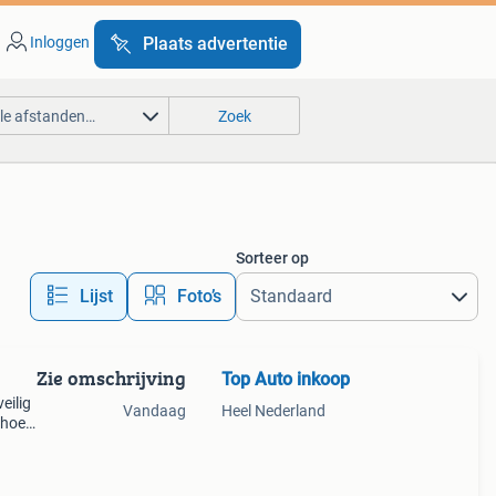
Inloggen
Plaats advertentie
lle afstanden…
Zoek
Sorteer op
Lijst
Foto’s
Zie omschrijving
Top Auto inkoop
eilig
Vandaag
Heel Nederland
 hoeft
Binnen