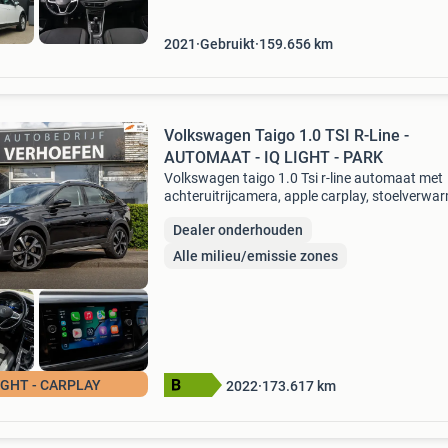
2021
Gebruikt
159.656
km
Volkswagen Taigo 1.0 TSI R-Line -
AUTOMAAT - IQ LIGHT - PARK
Volkswagen taigo 1.0 Tsi r-line automaat met
achteruitrijcamera, apple carplay, stoelverwa
climate control en adaptieve cruise control.
Dealer onderhouden
Sportief, luxe en compleet uitgevoerd! Rijklaar
algemene i
Alle milieu/emissie zones
LIGHT - CARPLAY
2022
173.617
km