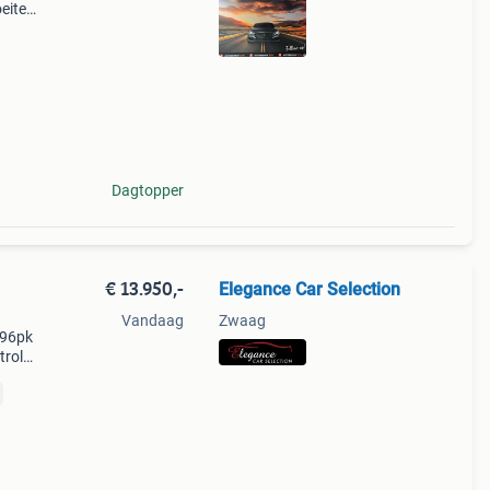
oeite
site
.
Dagtopper
€ 13.950,-
Elegance Car Selection
Vandaag
Zwaag
 96pk
trol
trol