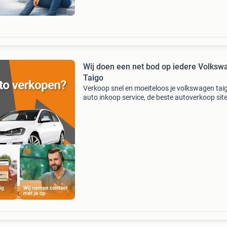
Wij doen een net bod op iedere Volksw
Taigo
Verkoop snel en moeiteloos je volkswagen taig
auto inkoop service, de beste autoverkoop sit
nederland. Verkoop binnen de kortste keren v
hoogste prijs! Bij auto inkoop service houden 
oinkoopservice