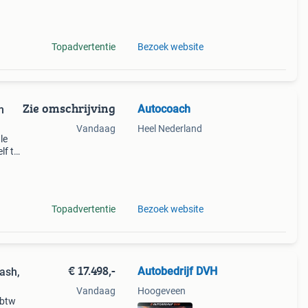
Topadvertentie
Bezoek website
Zie omschrijving
Autocoach
m
Vandaag
Heel Nederland
le
lf te
Topadvertentie
Bezoek website
€ 17.498,-
Autobedrijf DVH
ash,
Vandaag
Hoogeveen
 btw