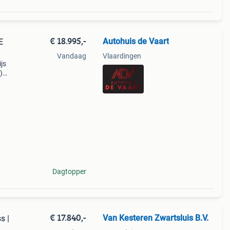
€ 18.995,-
Autohuis de Vaart
E
Vandaag
Vlaardingen
js
)
 gvw:
Dagtopper
€ 17.840,-
Van Kesteren Zwartsluis B.V.
s |