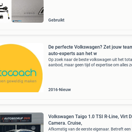
Gebruikt
De perfecte Volkswagen? Zet jouw tea
auto-experts aan het w
Op zoek naar de beste volkswagen uit het tota
aanbod, maar geen tijd of expertise om alles ze
doorzoeken? Investeer in autocoach : uniek in
nederland, zorgeloos kopen met het grootste
gemak. Do
2016
Nieuw
Volkswagen Taigo 1.0 TSI R-Line, Virt D
Camera. Cruise,
Afkomstig van de eerste eigenaar. Betreft een