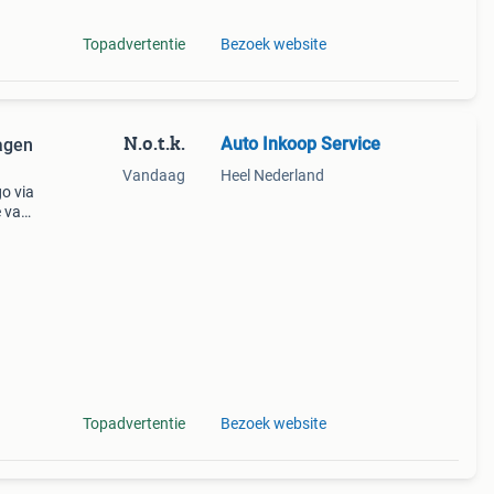
Topadvertentie
Bezoek website
N.o.t.k.
Auto Inkoop Service
agen
Vandaag
Heel Nederland
o via
e van
oor de
w
Topadvertentie
Bezoek website