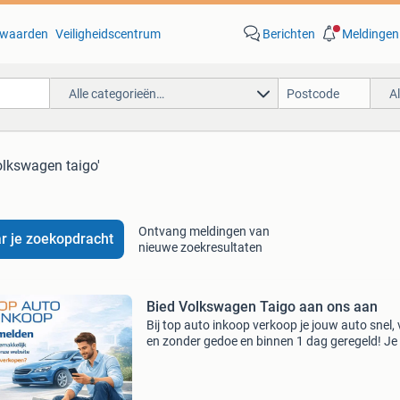
waarden
Veiligheidscentrum
Berichten
Meldingen
Alle categorieën…
A
olkswagen taigo'
Ontvang meldingen van
r je zoekopdracht
nieuwe zoekresultaten
Bied Volkswagen Taigo aan ons aan
Bij top auto inkoop verkoop je jouw auto snel, v
en zonder gedoe en binnen 1 dag geregeld! Je
nergens achteraan. Wij regelen alles voor je. 
enkele minuten aangemeld via onze website