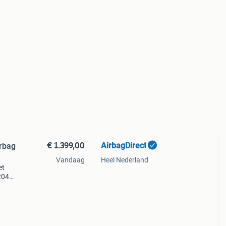
€ 1.399,00
AirbagDirect
rbag
Vandaag
Heel Nederland
et
204e
ard