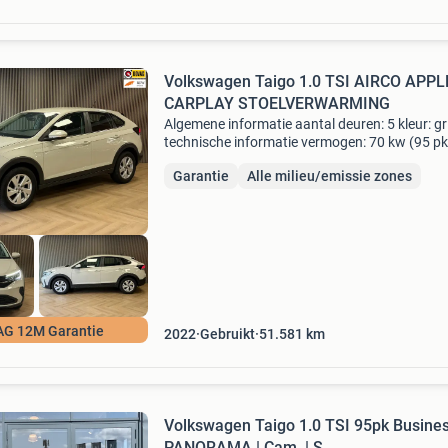
Volkswagen Taigo 1.0 TSI AIRCO APPL
CARPLAY STOELVERWARMING
Algemene informatie aantal deuren: 5 kleur: gri
technische informatie vermogen: 70 kw (95 pk
transmissie: 5 versnellingen, handgeschakeld
Garantie
Alle milieu/emissie zones
1.220 Kg interieur aantal zitplaatsen: 5 staat
aantal
G 12M Garantie
2022
Gebruikt
51.581
km
Volkswagen Taigo 1.0 TSI 95pk Busines
PANORAMA | Cam. | S