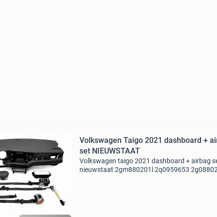
Volkswagen Taigo 2021 dashboard + ai
set NIEUWSTAAT
Volkswagen taigo 2021 dashboard + airbag s
nieuwstaat 2gm880201l 2q0959653 2g0880
2g1857004 hemel airbags tegen meerprijs
leverbaar. Origineel volkswagen taigo dashbo
plus airbag set geen poo