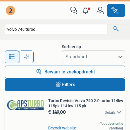
Alle categorieën…
Sorteer op
Alle afstanden…
Bewaar je zoekopdracht
Filters
Turbo Revisie Volvo 740 2.0 turbo 114kw
115pk 114 kw 115 pk
€ 149,00
Details
Topadvertentie
Bezoek website
Vandaag