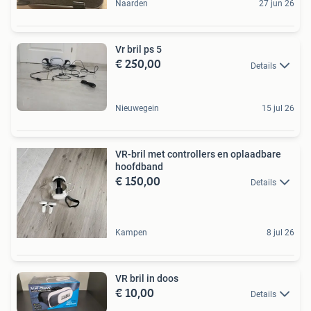
Naarden
27 jun 26
Vr bril ps 5
€ 250,00
Details
Nieuwegein
15 jul 26
VR-bril met controllers en oplaadbare
hoofdband
€ 150,00
Details
Kampen
8 jul 26
VR bril in doos
€ 10,00
Details