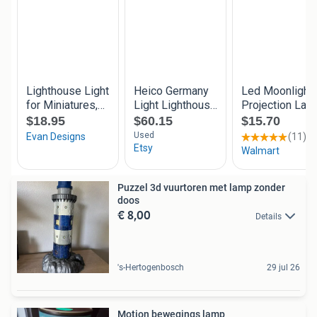
Puzzel 3d vuurtoren met lamp zonder
doos
€ 8,00
Details
's-Hertogenbosch
29 jul 26
Motion bewegings lamp