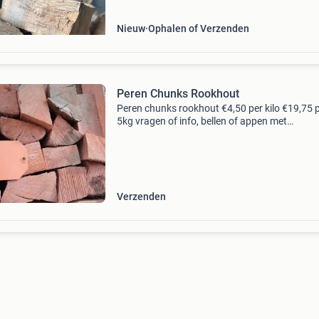
Nieuw
Ophalen of Verzenden
Peren Chunks Rookhout
Peren chunks rookhout €4,50 per kilo €19,75 
5kg vragen of info, bellen of appen met
0686404000 afhalen den haag alleen op afsp
Afname voor uw bedrijf of wederverkopen, oo
behoo
Verzenden