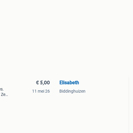
€ 5,00
Elisabeth
es.
11 mei 26
Biddinghuizen
 Ze