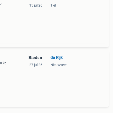
ol
15 jul 26
Tiel
Bieden
de Rijk
50 kg.
27 jul 26
Nieuwveen