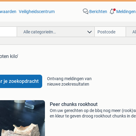
waarden
Veiligheidscentrum
Berichten
Meldingen
Alle categorieën…
A
ten kilo'
Ontvang meldingen van
r je zoekopdracht
nieuwe zoekresultaten
Peer chunks rookhout
Om uw gerechten op de bbq nog meer (rook)
en kleur te geven droog rookhout chunks in de
onderstaande smaken. Meerdere zakken van 
aanwezig. Appel 1 kg 4,00 euro kersen. 1 Kg. 
Euro peer 1