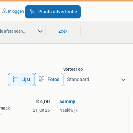
Inloggen
Plaats advertentie
lle afstanden…
Zoek
Sorteer op
Lijst
Foto’s
€ 4,00
sammy
smaak
21 jun 26
Naaldwijk
1 kg
4,00