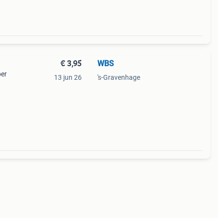
€ 3,95
WBS
per
13 jun 26
's-Gravenhage
raak!
k dat