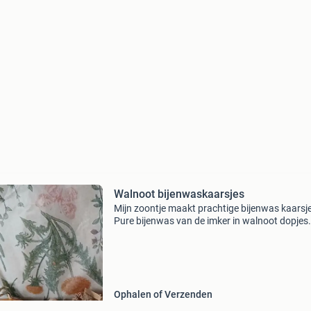
Walnoot bijenwaskaarsjes
Mijn zoontje maakt prachtige bijenwas kaarsj
Pure bijenwas van de imker in walnoot dopjes.
blijven drijven op water. Ook leuk in een mooi
schaaltje met zand. Ze worden ook wel wens
kaarsjes geno
Ophalen of Verzenden