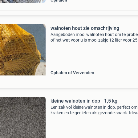
Ophalen
walnoten hout zie omschrijving
Aangeboden mooi walnoten hout om te probe
of het wat voor u is mooi zakje 12 liter voor 25
meer zakjes beschikbaar vocht zit tussen de 7
10 % dus mooi droog klein gekloofd ophalen o
bezorg
Ophalen of Verzenden
kleine walnoten in dop - 1,5 kg
Een zak vol kleine walnoten in dop, perfect om
kraken en te genieten als gezonde snack. Idea
voor bakken, salades of gewoon tussendoor.
Ongeveer 1,5 kg.