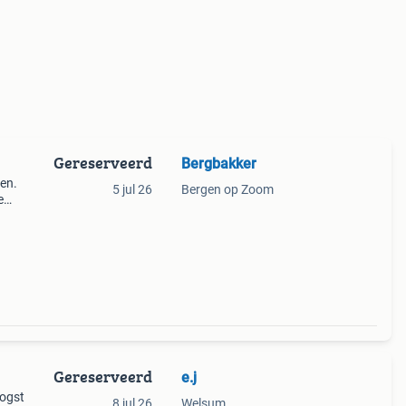
Gereserveerd
Bergbakker
ten.
5 jul 26
Bergen op Zoom
e
Gereserveerd
e.j
Oogst
8 jul 26
Welsum