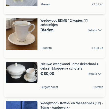
Rhenen
23 jul 26
Wedgwood EDME 12 kopjes, 11
schoteltjes
Bieden
Details
Haarlem
3 aug 26
Nieuwe Wedgwood Edme dekschaal +
deksel & koppen + schotels
€ 80,00
Details
Bergambacht
Gisteren
Wedgwood - Koffie- en theeservies (12) -
Edme - Aardewerk -