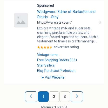
1
2
3
Pagina 1 van 3