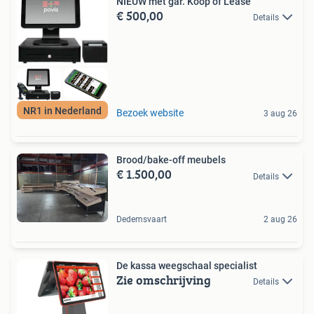
NIEUW met gar. Koop of Lease
€ 500,00
Details
NR1 in Nederland
Bezoek website
3 aug 26
Brood/bake-off meubels
€ 1.500,00
Details
Dedemsvaart
2 aug 26
De kassa weegschaal specialist
Zie omschrijving
Details