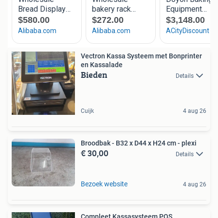
Vectron Kassa Systeem met Bonprinter
en Kassalade
Bieden
Details
Cuijk
4 aug 26
Broodbak - B32 x D44 x H24 cm - plexi
€ 30,00
Details
Bezoek website
4 aug 26
Compleet Kassasysteem POS