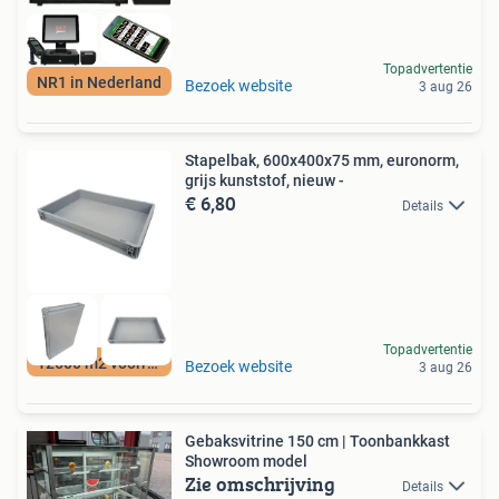
Topadvertentie
NR1 in Nederland
Bezoek website
3 aug 26
Stapelbak, 600x400x75 mm, euronorm,
grijs kunststof, nieuw -
€ 6,80
Details
Topadvertentie
12500 m2 voorraad
Bezoek website
3 aug 26
Gebaksvitrine 150 cm | Toonbankkast
Showroom model
Zie omschrijving
Details