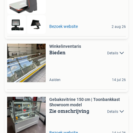
Bezoek website
2 aug 26
Winkelinventaris
Bieden
Details
Aalden
14 jul 26
Gebaksvitrine 150 cm | Toonbankkast
Showroom model
Zie omschrijving
Details
Bezoek website
14 jul 26