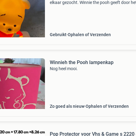
elkaar gezocht. Winnie the pooh geeft door he
standaard licht als deze op het standaard gez
wordt. Standaard is zo goed als nieuw. Winnie
pooh k
Gebruikt
Ophalen of Verzenden
Winnieh the Pooh lampenkap
Nog heel mooi.
Zo goed als nieuw
Ophalen of Verzenden
Pop Protector voor Vhs & Game s 2220