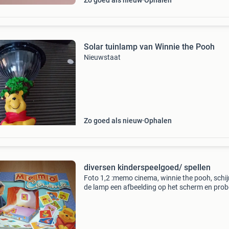
Zo goed als nieuw
Ophalen
Solar tuinlamp van Winnie the Pooh
Nieuwstaat
Zo goed als nieuw
Ophalen
diversen kinderspeelgoed/ spellen
Foto 1,2 :memo cinema, winnie the pooh, schi
de lamp een afbeelding op het scherm en prob
de tweede erbij te vinden foto 3,4: het grote or
spel, lang leve de koningin foto 5,6 :bamboo b