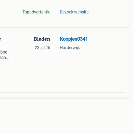
Topadvertentie
Bezoek website
Bieden
Koopjes0341
h
23 jul 26
Harderwijk
 bod.
licht