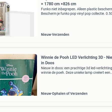
× 1780 cm ×826 cm
Funko niet inbegrepen. Alleen plastic bescher
Bescherm je funko pop vinyl pop collectie. 0.
superdik zuurvrij pet-veilig en recyclebaar
kristalhelder plastic. Transparant, lichtgewicht
sterk
Nieuw
Verzenden
Winnie de Pooh LED Verlichting 3D - Ni
in Doos
Nieuw in doos: een prachtige 3d led-verlichtin
winnie de poeh. Deze unieke lamp creëert een
&#39;seamless, infinite reflection effect&#39; 
60cm hoog. Perfect voor de kinderkamer of
Nieuw
Ophalen of Verzenden