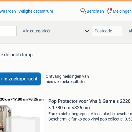
waarden
Veiligheidscentrum
Berichten
Meldingen
Alle categorieën…
A
ie de pooh lamp'
Ontvang meldingen van
r je zoekopdracht
nieuwe zoekresultaten
Pop Protector voor Vhs & Game s 2220
× 1780 cm ×826 cm
Funko niet inbegrepen. Alleen plastic bescher
Bescherm je funko pop vinyl pop collectie. 0.
superdik zuurvrij pet-veilig en recyclebaar
kristalhelder plastic. Transparant, lichtgewicht