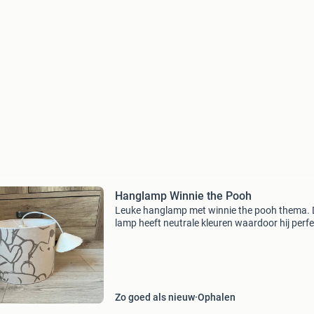
Hanglamp Winnie the Pooh
Leuke hanglamp met winnie the pooh thema. 
lamp heeft neutrale kleuren waardoor hij perfe
past in elke baby- of kinderkamer. In goede sta
Komt uit een rook- en huisdiervrij huishouden.
Zo goed als nieuw
Ophalen