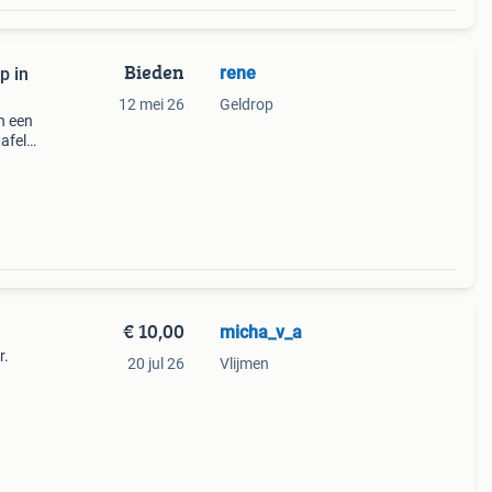
Bieden
rene
p in
12 mei 26
Geldrop
n een
afel
rijen
€ 10,00
micha_v_a
r.
20 jul 26
Vlijmen