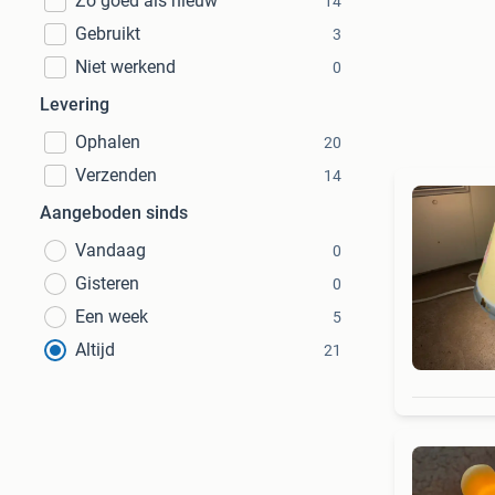
Zo goed als nieuw
14
Gebruikt
3
Niet werkend
0
Levering
Ophalen
20
Verzenden
14
Aangeboden sinds
Vandaag
0
Gisteren
0
Een week
5
Altijd
21