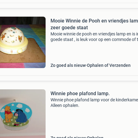
Mooie Winnie de Pooh en vriendjes lam
zeer goede staat
Mooie winnie de pooh en vriendjes lamp en is i
goede staat , is leuk voor op een commode of t
te zetten . Op foto 14 zie je dat er 3 grote batte
in moeten , die zitten er niet bij . De b
Zo goed als nieuw
Ophalen of Verzenden
Winnie phoe plafond lamp.
Winnie phoe plafond lamp voor de kinderkame
Alleen ophalen.