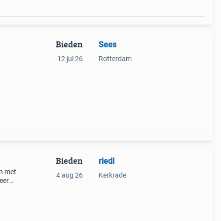
Bieden
Sees
12 jul 26
Rotterdam
Bieden
riedl
jn met
4 aug 26
Kerkrade
eer
anje
ea