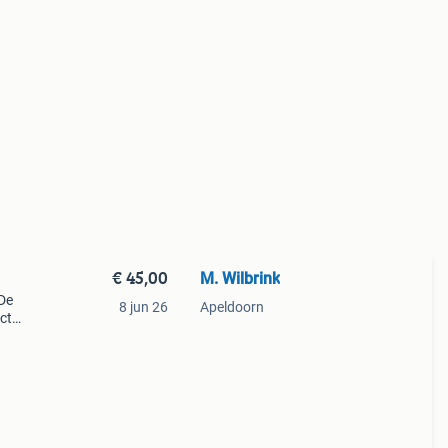
€ 45,00
M. Wilbrink
De
8 jun 26
Apeldoorn
ct
at.