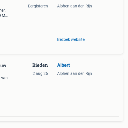
Eergisteren
Alphen aan den Rijn
mer.
50 Mm
,
Bezoek website
Bieden
Albert
euw
2 aug 26
Alphen aan den Rijn
g van
en is