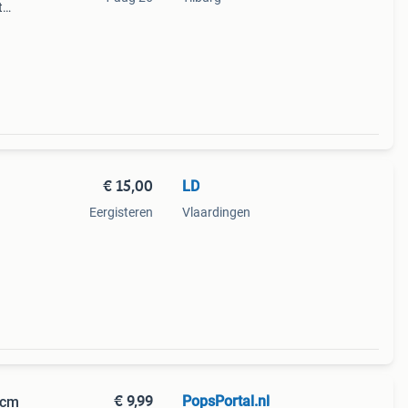
t
et
 the
€ 15,00
LD
Eergisteren
Vlaardingen
€ 9,99
PopsPortal.nl
 cm