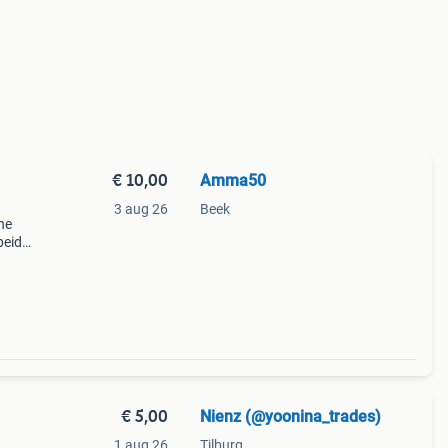
€ 10,00
Amma50
3 aug 26
Beek
he
beide
€ 5,00
Nienz (@yoonina_trades)
1 aug 26
Tilburg