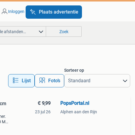
Inloggen
Plaats advertentie
lle afstanden…
Zoek
Sorteer op
Lijst
Foto’s
€ 9,99
PopsPortal.nl
 cm
23 jul 26
Alphen aan den Rijn
mer.
50 Mm
,