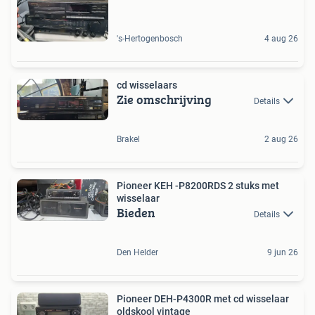
's-Hertogenbosch
4 aug 26
cd wisselaars
Zie omschrijving
Details
Brakel
2 aug 26
Pioneer KEH -P8200RDS 2 stuks met
wisselaar
Bieden
Details
Den Helder
9 jun 26
Pioneer DEH-P4300R met cd wisselaar
oldskool vintage