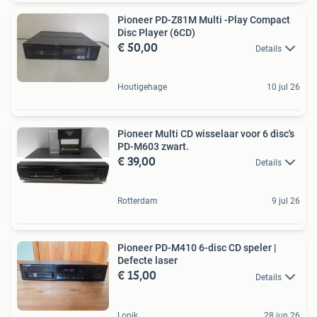
Pioneer PD-Z81M Multi -Play Compact
Disc Player (6CD)
€ 50,00
Details
Houtigehage
10 jul 26
Pioneer Multi CD wisselaar voor 6 disc's
PD-M603 zwart.
€ 39,00
Details
Rotterdam
9 jul 26
Pioneer PD-M410 6-disc CD speler |
Defecte laser
€ 15,00
Details
Lopik
28 jun 26