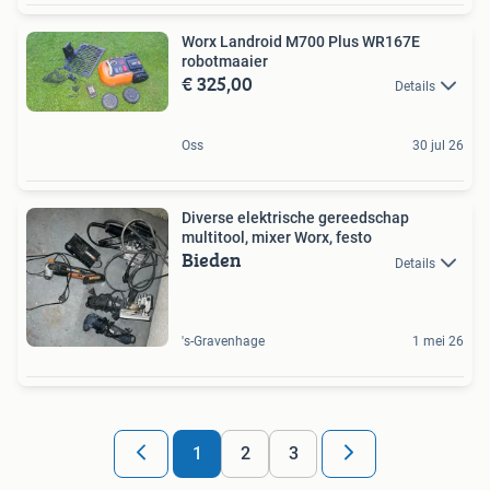
Worx Landroid M700 Plus WR167E
robotmaaier
€ 325,00
Details
Oss
30 jul 26
Diverse elektrische gereedschap
multitool, mixer Worx, festo
Bieden
Details
's-Gravenhage
1 mei 26
1
2
3