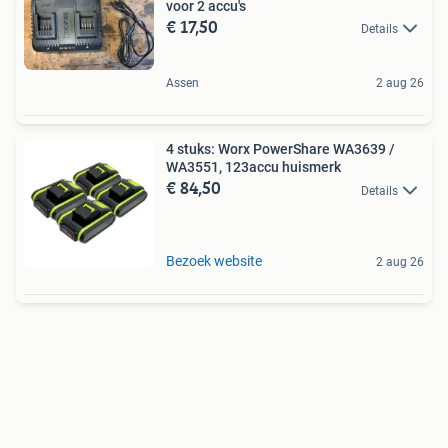
voor 2 accu's
€ 17,50
Details
Assen
2 aug 26
4 stuks: Worx PowerShare WA3639 /
WA3551, 123accu huismerk
€ 84,50
Details
Bezoek website
2 aug 26