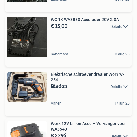
WORX WA3880 Acculader 20V 2.0A
€ 15,00
Details
Rotterdam
3 aug 26
Elektrische schroevendraaier Worx wx
254
Bieden
Details
Annen
17 jun 26
Worx 12V Li-Ion Accu – Vervanger voor
WA3540
€ 37,95
Details