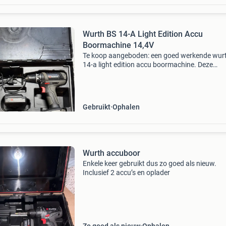
Wurth BS 14-A Light Edition Accu
Boormachine 14,4V
Te koop aangeboden: een goed werkende wur
14-a light edition accu boormachine. Deze
boormachine wordt geleverd met twee 14,4 vo
accu&#39;s, waardoor je altijd een reserveaccu
de hand he
Gebruikt
Ophalen
Wurth accuboor
Enkele keer gebruikt dus zo goed als nieuw.
Inclusief 2 accu’s en oplader