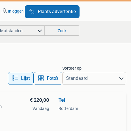
Inloggen
Plaats advertentie
lle afstanden…
Zoek
Sorteer op
Lijst
Foto’s
€ 220,00
Tel
n
Vandaag
Rotterdam