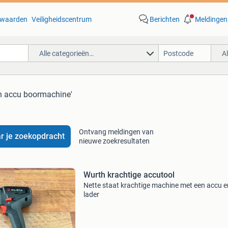
waarden
Veiligheidscentrum
Berichten
Meldingen
Alle categorieën…
A
th accu boormachine'
Ontvang meldingen van
r je zoekopdracht
nieuwe zoekresultaten
Wurth krachtige accutool
Nette staat krachtige machine met een accu e
lader