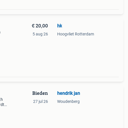
€ 20,00
hk
n
5 aug 26
Hoogvliet Rotterdam
Bieden
hendrik jan
th
27 jul 26
Woudenberg
rdt
tijd
al