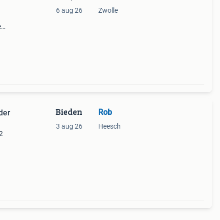
6 aug 26
Zwolle
e
iverse
r
Bieden
Rob
der
3 aug 26
Heesch
2