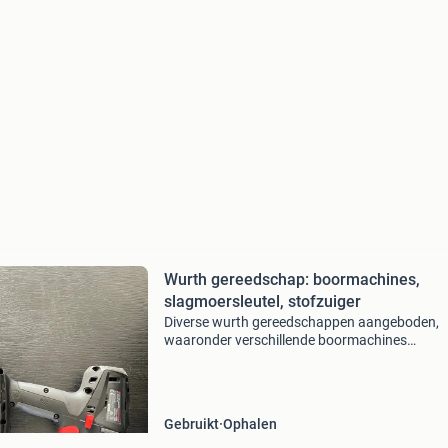
Wurth gereedschap: boormachines,
slagmoersleutel, stofzuiger
Diverse wurth gereedschappen aangeboden,
waaronder verschillende boormachines
(klopboorhamer, boor-/schroefmachine), een
slagmoersleutel en een compacte stofzuiger. A
machines zijn van het merk wur
Gebruikt
Ophalen