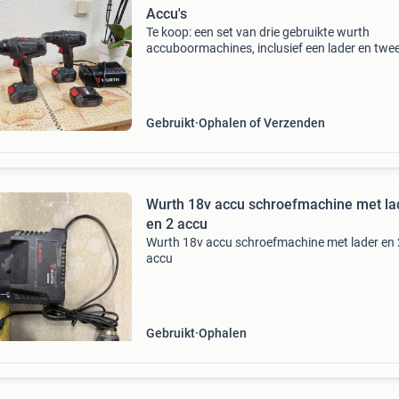
Accu's
Te koop: een set van drie gebruikte wurth
accuboormachines, inclusief een lader en twe
accu&#39;s. Deze machines zijn ideaal voor d
boor- en schroefklussen. Ze zijn gebruikt, maa
functione
Gebruikt
Ophalen of Verzenden
Wurth 18v accu schroefmachine met la
en 2 accu
Wurth 18v accu schroefmachine met lader en 
accu
Gebruikt
Ophalen