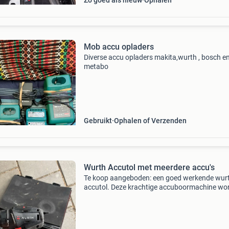
Zo goed als nieuw
Ophalen
Mob accu opladers
Diverse accu opladers makita,wurth , bosch e
metabo
Gebruikt
Ophalen of Verzenden
Wurth Accutol met meerdere accu's
Te koop aangeboden: een goed werkende wur
accutol. Deze krachtige accuboormachine wo
geleverd met meerdere accu&#39;s, zodat u al
voldoende stroom heeft voor uw klussen. Idea
voor zowel