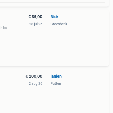
€ 85,00
Nick
28 jul 26
Groesbeek
th bs
lt
 bij
€ 200,00
janien
2 aug 26
Putten