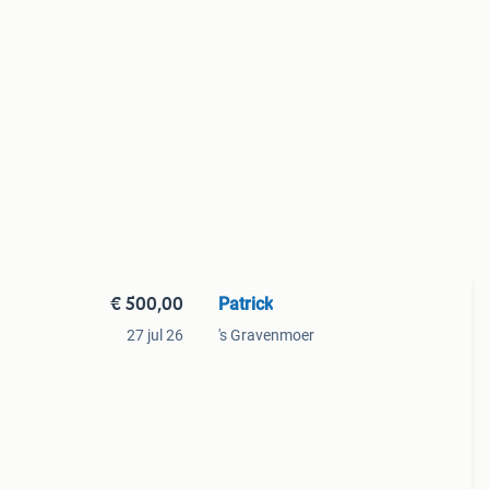
€ 500,00
Patrick
27 jul 26
's Gravenmoer
lle