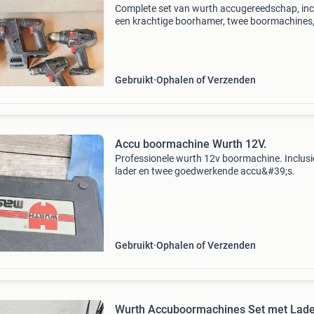
Complete set van wurth accugereedschap, inc
een krachtige boorhamer, twee boormachines,
oplader en vier accu&#39;s. Ideaal voor divers
klussen. Alle machines zijn gebruikt, maar ver
Gebruikt
Ophalen of Verzenden
Accu boormachine Wurth 12V.
Professionele wurth 12v boormachine. Inclusi
lader en twee goedwerkende accu&#39;s.
Gebruikt
Ophalen of Verzenden
Wurth Accuboormachines Set met Lade