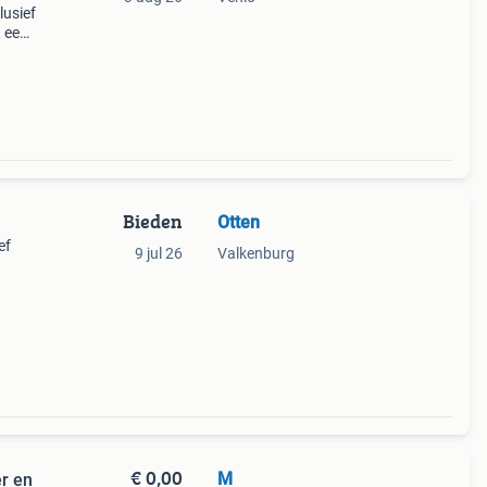
lusief
 een
e
kere
Bieden
Otten
ef
9 jul 26
Valkenburg
€ 0,00
M
r en