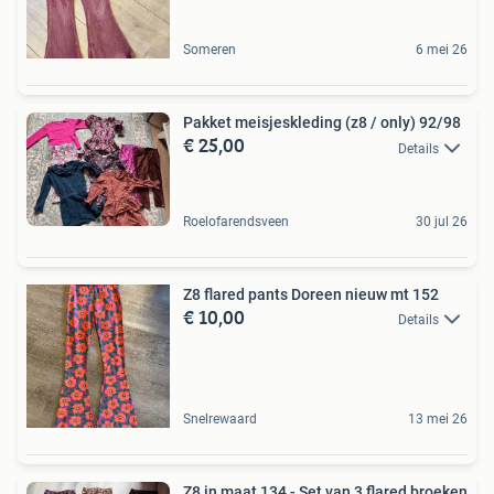
Someren
6 mei 26
Pakket meisjeskleding (z8 / only) 92/98
€ 25,00
Details
Roelofarendsveen
30 jul 26
Z8 flared pants Doreen nieuw mt 152
€ 10,00
Details
Snelrewaard
13 mei 26
Z8 in maat 134 - Set van 3 flared broeken