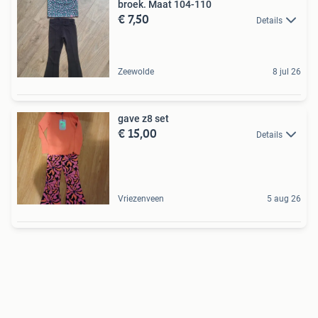
broek. Maat 104-110
€ 7,50
Details
Zeewolde
8 jul 26
gave z8 set
€ 15,00
Details
Vriezenveen
5 aug 26