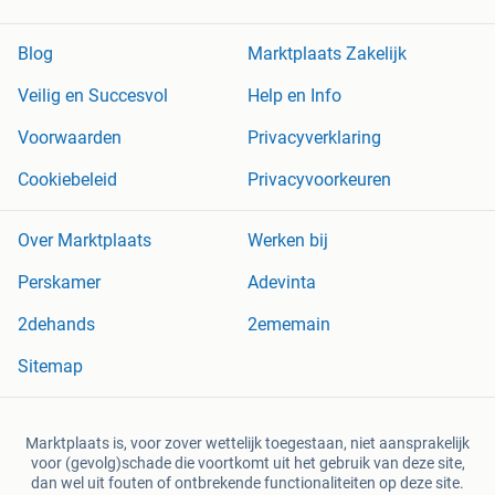
Blog
Marktplaats Zakelijk
Veilig en Succesvol
Help en Info
Voorwaarden
Privacyverklaring
Cookiebeleid
Privacyvoorkeuren
Over Marktplaats
Werken bij
Perskamer
Adevinta
2dehands
2ememain
Sitemap
Marktplaats is, voor zover wettelijk toegestaan, niet aansprakelijk
voor (gevolg)schade die voortkomt uit het gebruik van deze site,
dan wel uit fouten of ontbrekende functionaliteiten op deze site.