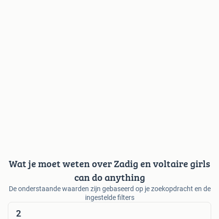
Wat je moet weten over Zadig en voltaire girls
can do anything
De onderstaande waarden zijn gebaseerd op je zoekopdracht en de
ingestelde filters
2