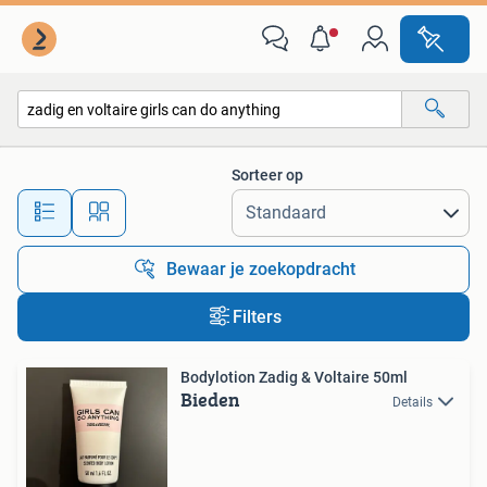
Alle categorieën…
Sorteer op
Alle afstanden…
Bewaar je zoekopdracht
Filters
Bodylotion Zadig & Voltaire 50ml
Bieden
Details