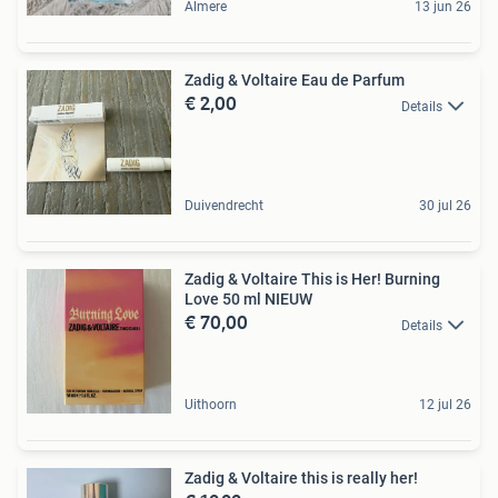
Almere
13 jun 26
Zadig & Voltaire Eau de Parfum
€ 2,00
Details
Duivendrecht
30 jul 26
Zadig & Voltaire This is Her! Burning
Love 50 ml NIEUW
€ 70,00
Details
Uithoorn
12 jul 26
Zadig & Voltaire this is really her!