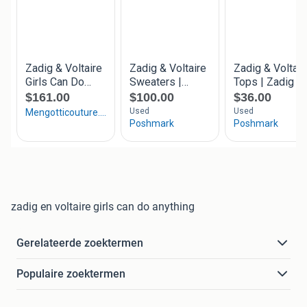
zadig en voltaire girls can do anything
Gerelateerde zoektermen
Populaire zoektermen