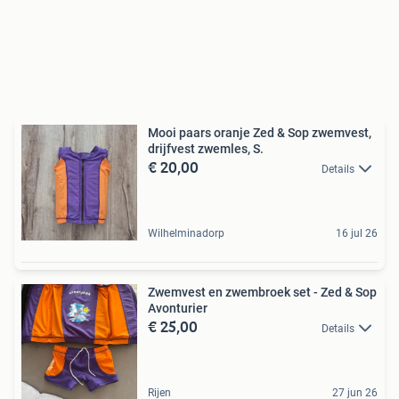
Mooi paars oranje Zed & Sop zwemvest,
drijfvest zwemles, S.
€ 20,00
Details
Wilhelminadorp
16 jul 26
Zwemvest en zwembroek set - Zed & Sop
Avonturier
€ 25,00
Details
Rijen
27 jun 26