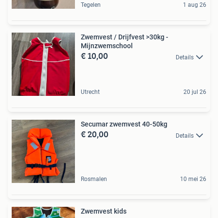
Tegelen
1 aug 26
Zwemvest / Drijfvest >30kg -
Mijnzwemschool
€ 10,00
Details
Utrecht
20 jul 26
Secumar zwemvest 40-50kg
€ 20,00
Details
Rosmalen
10 mei 26
Zwemvest kids