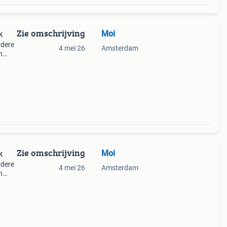
Zie omschrijving
Moi
k
rdere
4 mei 26
Amsterdam
n
Zie omschrijving
Moi
k
rdere
4 mei 26
Amsterdam
n