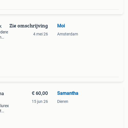
Zie omschrijving
Moi
k
rdere
4 mei 26
Amsterdam
n
€ 60,00
Samantha
na
15 jun 26
Dieren
 lurex
t
rfect