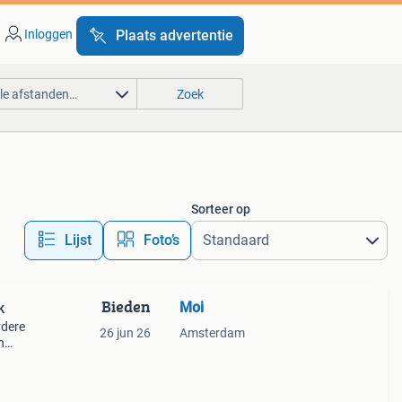
Inloggen
Plaats advertentie
lle afstanden…
Zoek
Sorteer op
Lijst
Foto’s
Bieden
Moi
k
rdere
26 jun 26
Amsterdam
n