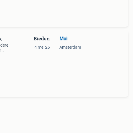
Bieden
Moi
k
rdere
4 mei 26
Amsterdam
n