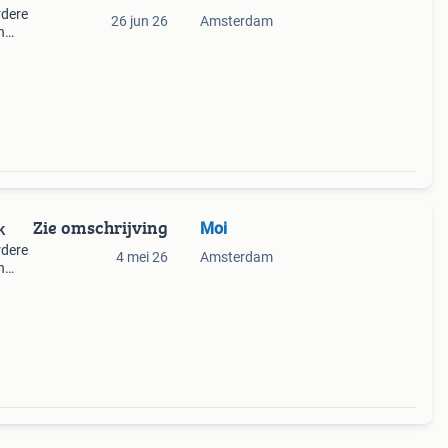
rdere
26 jun 26
Amsterdam
n
Zie omschrijving
Moi
k
rdere
4 mei 26
Amsterdam
n