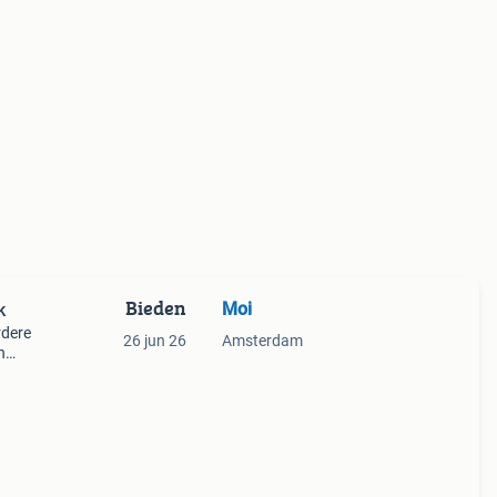
Bieden
Moi
k
rdere
26 jun 26
Amsterdam
n