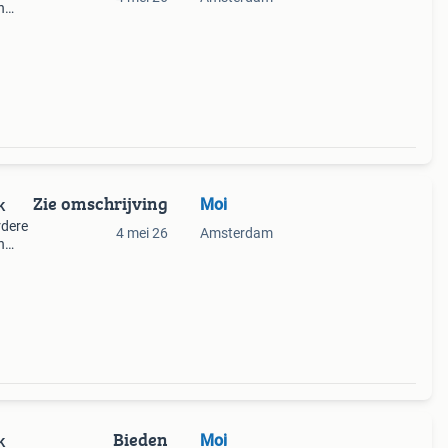
n
Zie omschrijving
Moi
k
rdere
4 mei 26
Amsterdam
n
Bieden
Moi
k