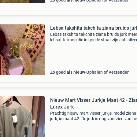
Zo goed als nieuw
Ophalen of Verzenden
Lebsa takshita takchita ziana bruids jur
Lebsa takshita takchita ziana bruids jurk mee
lebsat te koop die in goede staat zijn aub allee
serieuze kopers en bieders
Zo goed als nieuw
Ophalen of Verzenden
Nieuw Mart Visser Jurkje Maat 42 - Zia
Lurex Jurk
Prachtig nieuw mart visser jurkje, model ziana
jurk, in maat 42. De jurk is nog voorzien van he
originele prijskaartje en is dus ongedragen. Pe
voor een speciale gelegenheid of een stijlvo