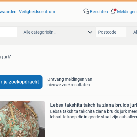
waarden
Veiligheidscentrum
Berichten
Meldingen
Alle categorieën…
A
 jurk'
Ontvang meldingen van
r je zoekopdracht
nieuwe zoekresultaten
Lebsa takshita takchita ziana bruids jur
Lebsa takshita takchita ziana bruids jurk mee
lebsat te koop die in goede staat zijn aub allee
serieuze kopers en bieders