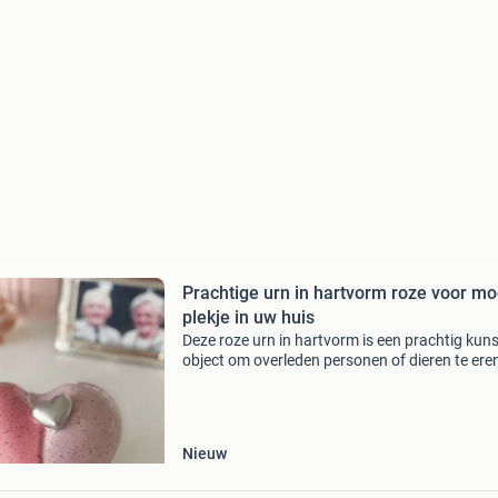
Prachtige urn in hartvorm roze voor mo
plekje in uw huis
Deze roze urn in hartvorm is een prachtig kuns
object om overleden personen of dieren te ere
Zoals u weet staat het hart symbool voor liefd
met deze urn toont u hoeveel de overledene vo
be
Nieuw