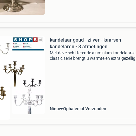
kandelaar goud - zilver - kaarsen
kandelaren - 3 afmetingen
Met deze schitterende aluminium kandelaars u
classic serie brengt u warmte en extra gezellig
in huis. Diverse modellen en afmetingen op
voorraad bij shop5.nl. Bekijk de collectie in on
webs
Nieuw
Ophalen of Verzenden