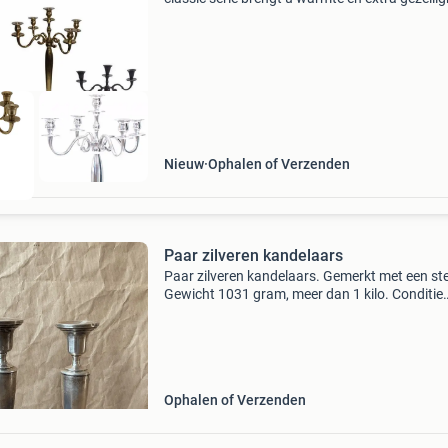
in huis. Diverse modellen en afmetingen op
voorraad bij shop5.nl. Bekijk de collectie in on
webs
Nieuw
Ophalen of Verzenden
Paar zilveren kandelaars
Paar zilveren kandelaars. Gemerkt met een ste
Gewicht 1031 gram, meer dan 1 kilo. Conditie
gebruikssporen. Bieden vanaf 415 euro. Onzi
biedingen worden verwijderd.
Ophalen of Verzenden