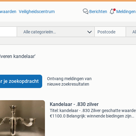
waarden
Veiligheidscentrum
Berichten
Meldingen
Alle categorieën…
A
ilveren kandelaar'
Ontvang meldingen van
r je zoekopdracht
nieuwe zoekresultaten
Kandelaar - .830 zilver
Titel: kandelaar - .830 Zilver geschatte waarde
€1100.0 Belangrijk: winnende biedingen zijn
exclusief 9% koperbescherming + €3 kavel
beschrijving grote driearmige zilveren kandela
Niet v