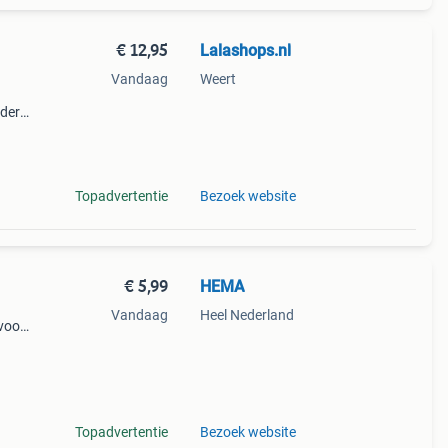
€ 12,95
Lalashops.nl
Vandaag
Weert
uder
Topadvertentie
Bezoek website
€ 5,99
HEMA
Vandaag
Heel Nederland
voor
t een
Topadvertentie
Bezoek website