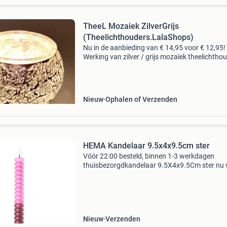
TheeL Mozaiek ZilverGrijs
(Theelichthouders.LalaShops)
Nu in de aanbieding van € 14,95 voor € 12,95!
Werking van zilver / grijs mozaïek theelichtho
zilver staat bekend als de kleur van zuiverheid,
helderheid en spirituele verbinding, terwijl
Nieuw
Ophalen of Verzenden
HEMA Kandelaar 9.5x4x9.5cm ster
Vóór 22:00 besteld, binnen 1-3 werkdagen
thuisbezorgdkandelaar 9.5X4x9.5Cm ster nu 
slechts 5.99,-. Deze kandelaar valt op door de
glanzende zilveren afwerking. In het midden zi
ronde opening
Nieuw
Verzenden