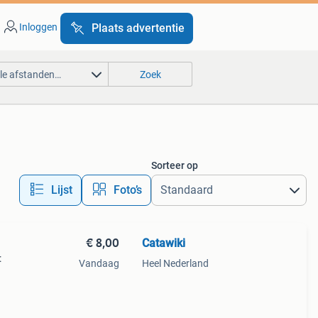
Inloggen
Plaats advertentie
lle afstanden…
Zoek
Sorteer op
Lijst
Foto’s
€ 8,00
Catawiki
:
Vandaag
Heel Nederland
ar.