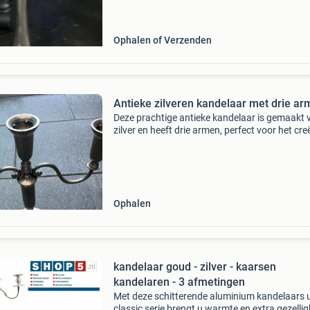
toevoegen van een vleugje nostalgie en sfeer 
elk interieur.
Ophalen of Verzenden
Antieke zilveren kandelaar met drie a
Deze prachtige antieke kandelaar is gemaakt 
zilver en heeft drie armen, perfect voor het cre
van een sfeervolle ambiance. Een elegant stuk
een vleugje klassieke charme toevoegt aan elk 
Ophalen
kandelaar goud - zilver - kaarsen
kandelaren - 3 afmetingen
Met deze schitterende aluminium kandelaars u
classic serie brengt u warmte en extra gezellig