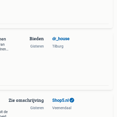
aan
Bieden
dr_house
rmen
van
Gisteren
Tilburg
ëren
 dat
int
Zie omschrijving
Shop5.nl
Gisteren
Veenendaal
it de
heid