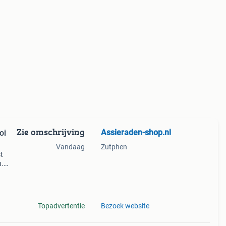
Zie omschrijving
Assieraden-shop.nl
oi
Vandaag
Zutphen
t
n.
e. En
or u
Topadvertentie
Bezoek website