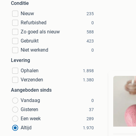
Conditie
Nieuw
235
Refurbished
0
Zo goed als nieuw
588
Gebruikt
423
Niet werkend
0
Levering
Ophalen
1.898
Verzenden
1.380
Aangeboden sinds
Vandaag
0
Gisteren
37
Een week
289
Altijd
1.970