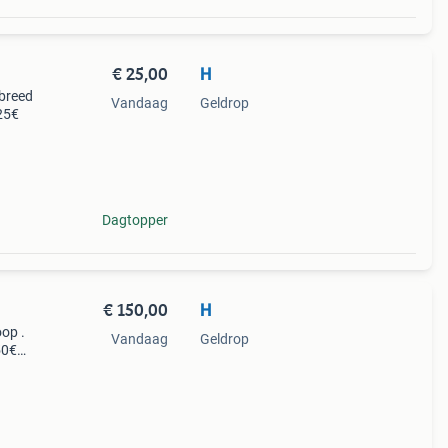
€ 25,00
H
breed
Vandaag
Geldrop
 25€
Dagtopper
€ 150,00
H
oop .
Vandaag
Geldrop
50€
 385€