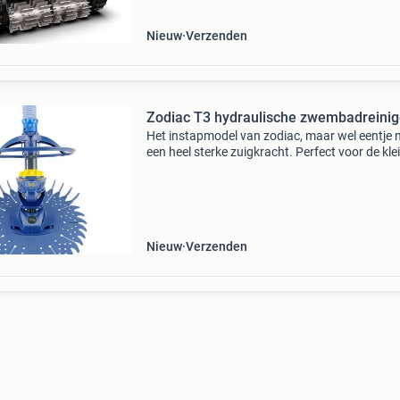
Nieuw
Verzenden
Zodiac T3 hydraulische zwembadreinig
Het instapmodel van zodiac, maar wel eentje 
een heel sterke zuigkracht. Perfect voor de kle
middelgrote zwembaden. De t3 is een krachti
zwembadreiniger die zelfs de slecht bereikbar
hoekj
Nieuw
Verzenden