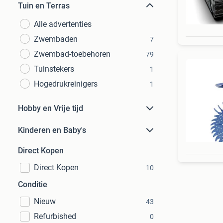
Tuin en Terras
Alle advertenties
Zwembaden
7
Zwembad-toebehoren
79
Tuinstekers
1
Hogedrukreinigers
1
Hobby en Vrije tijd
Kinderen en Baby's
Direct Kopen
Direct Kopen
10
Conditie
Nieuw
43
Refurbished
0