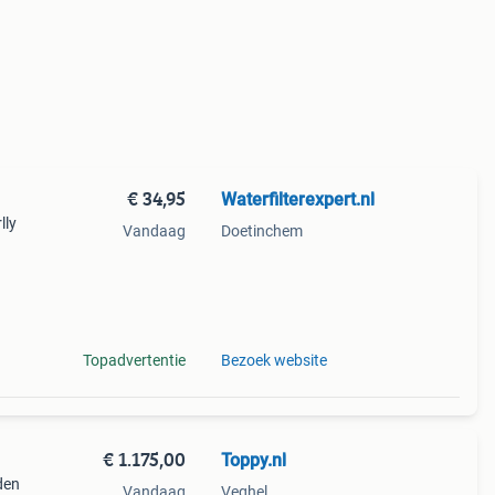
€ 34,95
Waterfilterexpert.nl
lly
Vandaag
Doetinchem
Topadvertentie
Bezoek website
€ 1.175,00
Toppy.nl
den
Vandaag
Veghel