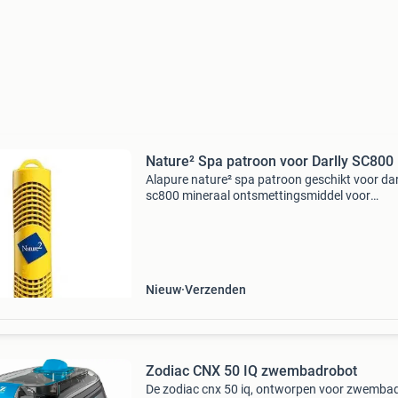
Nature² Spa patroon voor Darlly SC800
Alapure nature² spa patroon geschikt voor dar
sc800 mineraal ontsmettingsmiddel voor
spa's/bubbelbaden op basis van de nature 2
techniek werd de nature 2 spa ontwikkeld. De
mineralen zink en zi
Nieuw
Verzenden
Zodiac CNX 50 IQ zwembadrobot
De zodiac cnx 50 iq, ontworpen voor zwemba