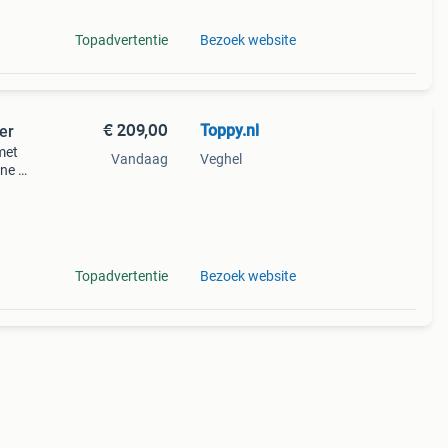
Topadvertentie
Bezoek website
€ 209,00
Toppy.nl
er
met
Vandaag
Veghel
ine en
ge
e
Topadvertentie
Bezoek website