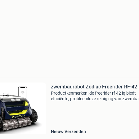
zwembadrobot Zodiac Freerider RF-42 
Productkenmerken: de freerider rf 42 iq biedt
efficiënte, probleemloze reiniging van zwemb
tot 10 x 5 m. Dankzij de cyclonische zuigkracht 
vuil in suspensie, waardoor verstopping wordt
Nieuw
Verzenden