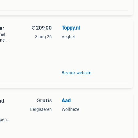
€ 209,00
Toppy.nl
er
met
3 aug 26
Veghel
ine en
ge
e
Bezoek website
Gratis
Aad
ad
Eergisteren
Wolfheze
open