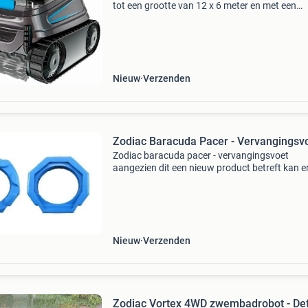
tot een grootte van 12 x 6 meter en met een
zuigcapaciteit van 17 m³/uur, is de ideale keuz
voor grondige reiniging van zowel de bodem,
wanden als de wat
Nieuw
Verzenden
Zodiac Baracuda Pacer - Vervangingsv
Zodiac baracuda pacer - vervangingsvoet
aangezien dit een nieuw product betreft kan er
onderhandeld worden over de prijs. Wat mag j
ons verwachten? Gratis verzending boven de 
eenvo
Nieuw
Verzenden
Zodiac Vortex 4WD zwembadrobot - De