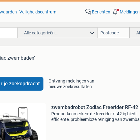
waarden
Veiligheidscentrum
Berichten
Meldingen
Alle categorieën…
A
diac zwembaden'
Ontvang meldingen van
r je zoekopdracht
nieuwe zoekresultaten
zwembadrobot Zodiac Freerider RF-42 
Productkenmerken: de freerider rf 42 iq biedt
efficiënte, probleemloze reiniging van zwemb
tot 10 x 5 m. Dankzij de cyclonische zuigkracht 
vuil in suspensie, waardoor verstopping wordt