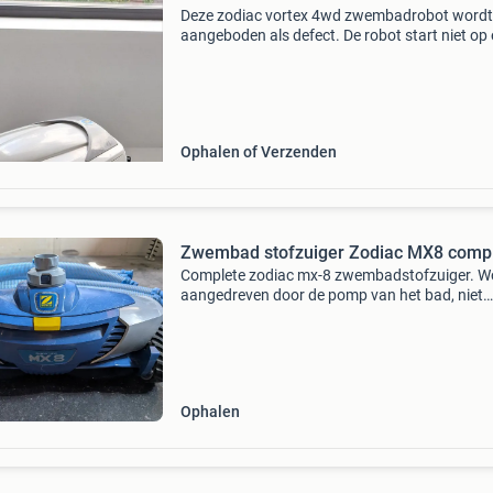
Deze zodiac vortex 4wd zwembadrobot wordt
aangeboden als defect. De robot start niet op
oorzaak is onbekend. Ideaal voor onderdelen 
voor iemand die handig is met reparaties. Het
betreft een 4
Ophalen of Verzenden
Zwembad stofzuiger Zodiac MX8 comp
Complete zodiac mx-8 zwembadstofzuiger. W
aangedreven door de pomp van het bad, niet
electrisch aangedreven. Inclusief een drijf-filte
waardoor het grovere vuil niet in het filter van
pomp kom
Ophalen