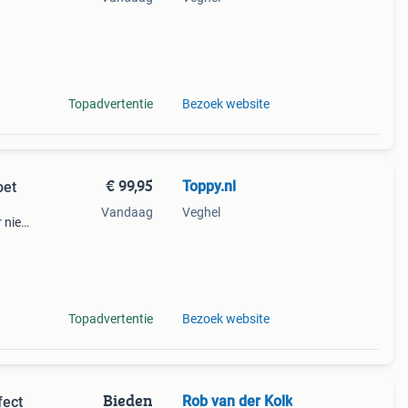
e
Topadvertentie
Bezoek website
€ 99,95
Toppy.nl
oet
Vandaag
Veghel
 niet
e van
€ 50
Topadvertentie
Bezoek website
Bieden
Rob van der Kolk
fect