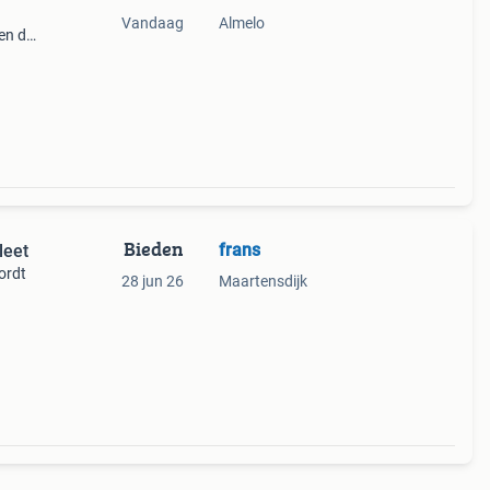
Vandaag
Almelo
 en de
of
Bieden
frans
leet
ordt
28 jun 26
Maartensdijk
r
 de