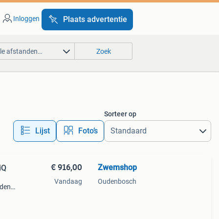
Inloggen
Plaats advertentie
lle afstanden…
Zoek
Sorteer op
Lijst
Foto’s
€ 916,00
Zwemshop
iQ
Vandaag
Oudenbosch
aden
blijft
 voor