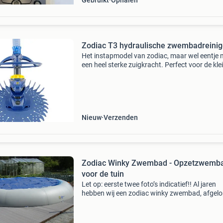
Gebruikt
Ophalen
Zodiac T3 hydraulische zwembadreinig
Het instapmodel van zodiac, maar wel eentje 
een heel sterke zuigkracht. Perfect voor de kle
middelgrote zwembaden. De t3 is een krachti
zwembadreiniger die zelfs de slecht bereikbar
hoekj
Nieuw
Verzenden
Zodiac Winky Zwembad - Opzetzwemb
voor de tuin
Let op: eerste twee foto’s indicatief!! Al jaren
hebben wij een zodiac winky zwembad, afgel
zomers hebben wij deze niet meer gebruikt en
inmiddels is het water eruit en ligt deze te
verwaarlozen.