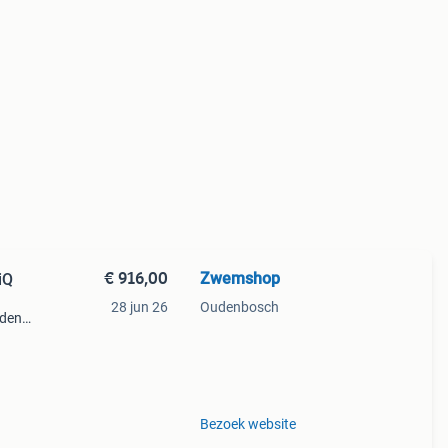
€ 916,00
Zwemshop
iQ
28 jun 26
Oudenbosch
aden
blijft
 voor
Bezoek website