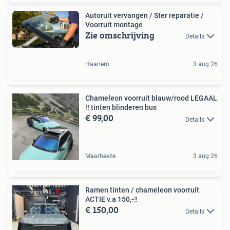
Autoruit vervangen / Ster reparatie /
Voorruit montage
Zie omschrijving
Details
Haarlem
3 aug 26
Chameleon voorruit blauw/rood LEGAAL
!! tinten blinderen bus
€ 99,00
Details
Maarheeze
3 aug 26
Ramen tinten / chameleon voorruit
ACTIE v.a 150,-‼️
€ 150,00
Details