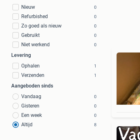
Nieuw
0
Refurbished
0
Zo goed als nieuw
0
Gebruikt
0
Niet werkend
0
Levering
Ophalen
1
Verzenden
1
Aangeboden sinds
Vandaag
0
Gisteren
0
Een week
0
Altijd
8