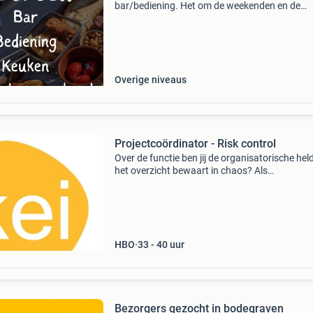
bar/bediening. Het om de weekenden en de
vakantieperiodes. Kun je maar 1 dag in het
weekend is het ook goed. Geen ervaring, geen
probleem. We leren j
Overige niveaus
Projectcoördinator - Risk control
Over de functie ben jij de organisatorische held
het overzicht bewaart in chaos? Als
projectcoördinator op de afdeling riskcontrol be
de spin in het web voor al onze (inter)national
projecte
HBO
33 - 40 uur
Bezorgers gezocht in bodegraven