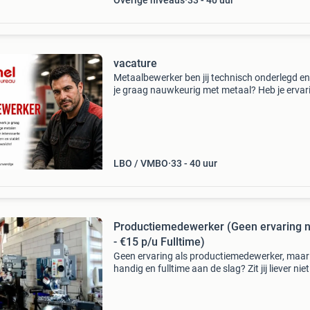
Overige niveaus
33 - 40 uur
vacature
Metaalbewerker ben jij technisch onderlegd e
je graag nauwkeurig met metaal? Heb je ervar
met dunwandig plaatwerk en kun je zelfstand
vanaf tekening werken? Dan hebben wij een m
uitdagi
LBO / VMBO
33 - 40 uur
Productiemedewerker (Geen ervaring 
- €15 p/u Fulltime)
Geen ervaring als productiemedewerker, maar
handig en fulltime aan de slag? Zit jij liever niet 
werk je graag met je handen en wil je een mooi
leren? Kom werken als productiemedewerker i