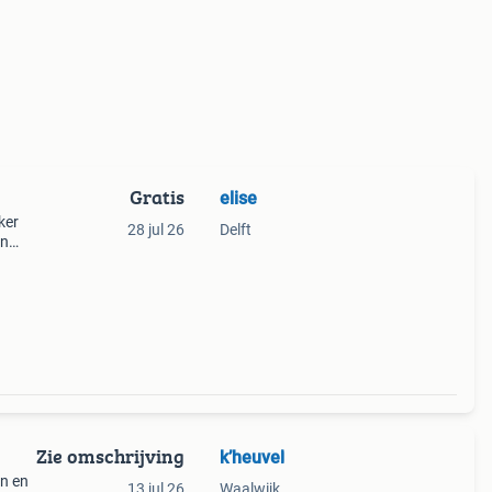
Gratis
elise
ker
28 jul 26
Delft
en
n wij
kantin
Zie omschrijving
k’heuvel
en en
13 jul 26
Waalwijk