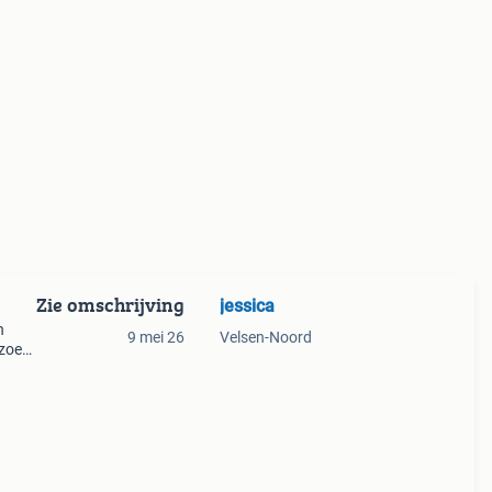
Zie omschrijving
jessica
n
9 mei 26
Velsen-Noord
 zoek
o
 en