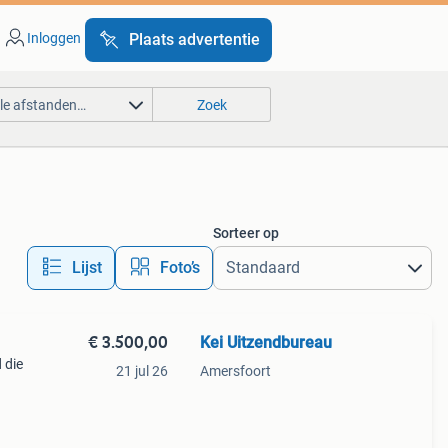
Inloggen
Plaats advertentie
lle afstanden…
Zoek
Sorteer op
Lijst
Foto’s
€ 3.500,00
Kei Uitzendbureau
 die
21 jul 26
Amersfoort
n jij
e