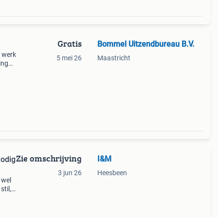
Gratis
Bommel Uitzendbureau B.V.
n werk
5 mei 26
Maastricht
ing
ig
ooie
Zie omschrijving
I&M
nodig
3 jun 26
Heesbeen
 wel
stil,
 vak