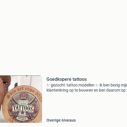
Goedkopere tattoos
✨ gezocht: tattoo modellen ✨ ik ben bezig mij
klantenkring op te bouwen en ben daarom op
naar modellen die een mooie, betaalbare tatto
willen laten zetten. Ik sta open voor alle stijlen
werk
Overige niveaus