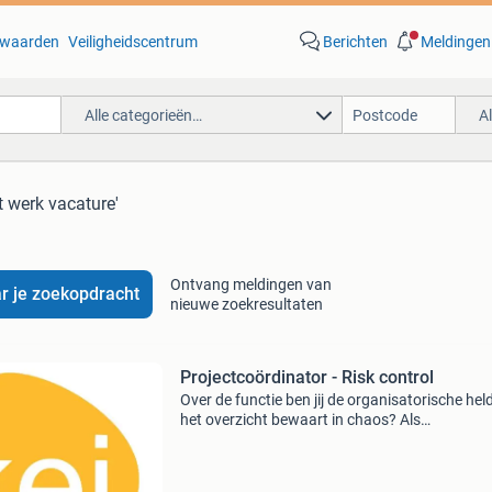
waarden
Veiligheidscentrum
Berichten
Meldingen
Alle categorieën…
A
t werk vacature'
Ontvang meldingen van
r je zoekopdracht
nieuwe zoekresultaten
Projectcoördinator - Risk control
Over de functie ben jij de organisatorische held
het overzicht bewaart in chaos? Als
projectcoördinator op de afdeling riskcontrol be
de spin in het web voor al onze (inter)national
projecte