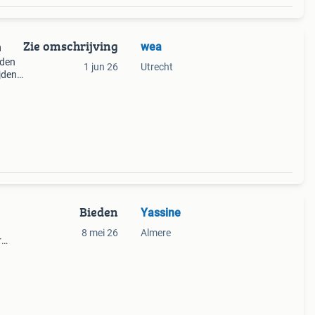
Zie omschrijving
wea
n
jden
1 jun 26
Utrecht
jden
een
ving
Bieden
Yassine
8 mei 26
Almere
r