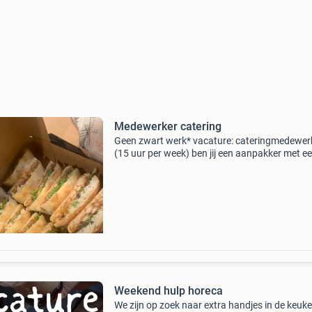
Medewerker catering
Geen zwart werk* vacature: cateringmedewer
(15 uur per week) ben jij een aanpakker met e
passie voor lekker eten en gastvrijheid? Dan zij
op zoek naar jou! Voor onze gezellige bedrijfs
Weekend hulp horeca
We zijn op zoek naar extra handjes in de keuk