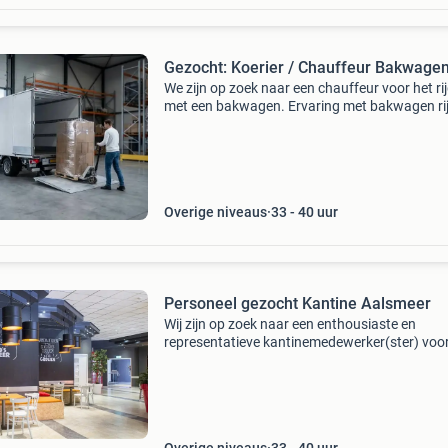
Gezocht: Koerier / Chauffeur Bakwage
We zijn op zoek naar een chauffeur voor het ri
met een bakwagen. Ervaring met bakwagen ri
is vereist. Je moet goed kunnen omgaan met 
pompwagen. Standplaats moet utrecht omge
zijn. Werk
Overige niveaus
33 - 40 uur
Personeel gezocht Kantine Aalsmeer
Wij zijn op zoek naar een enthousiaste en
representatieve kantinemedewerker(ster) voo
onze bedrijfskantine in aalsmeer. 📍 Locatie:
aalsmeer 🕘 werktijden: 09:00 – 16:00 📅
werkdagen: maandag t/m vri