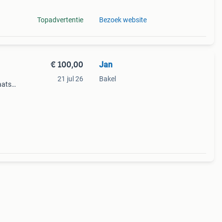
Topadvertentie
Bezoek website
€ 100,00
Jan
21 jul 26
Bakel
aats