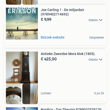
Joe Carling 1 - De miljardair
(9789402714692)
€ 9,99
Details
Bezoek website
Eergisteren
Antieke Zweedse Mora klok (1805).
€ 425,00
Details
Lochem
6 jul 26
Nordica - Ton Theunis 9789022539170