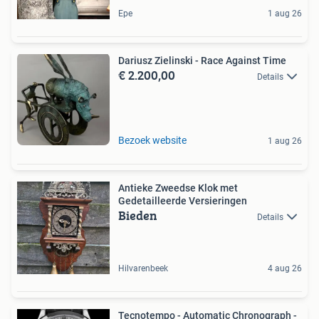
Epe
1 aug 26
Dariusz Zielinski - Race Against Time
€ 2.200,00
Details
Bezoek website
1 aug 26
Antieke Zweedse Klok met
Gedetailleerde Versieringen
Bieden
Details
Hilvarenbeek
4 aug 26
Tecnotempo - Automatic Chronograph -