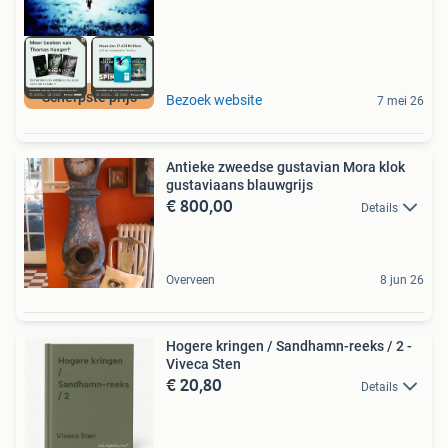
Scherpste prijs
Bezoek website
7 mei 26
Antieke zweedse gustavian Mora klok
gustaviaans blauwgrijs
€ 800,00
Details
Overveen
8 jun 26
Hogere kringen / Sandhamn-reeks / 2 -
Viveca Sten
€ 20,80
Details