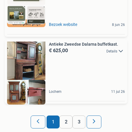
Scherpste prijs
Bezoek website
8 jun 26
Antieke Zweedse Dalarna buffetkast.
€ 625,00
Details
Lochem
11 jul 26
1
2
3