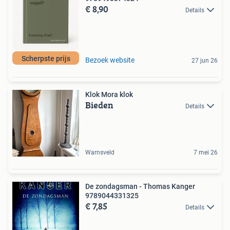
€ 8,90
Details
Scherpste prijs
Bezoek website
27 jun 26
Klok Mora klok
Bieden
Details
Warnsveld
7 mei 26
De zondagsman - Thomas Kanger
9789044331325
€ 7,85
Details