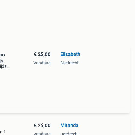
€ 25,00
Elisabeth
bon
jn
Vandaag
Sliedrecht
ijdag
€ 25,00
Miranda
r. 1
Vandaag
Dordrecht