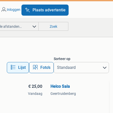
Inloggen
Plaats advertentie
lle afstanden…
Zoek
Sorteer op
Lijst
Foto’s
€ 25,00
Helco Sala
Vandaag
Geertruidenberg