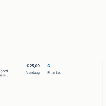
€ 25,00
G
g goed
Vandaag
Etten-Leur
s is