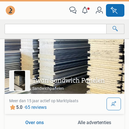
Alle categorieën…
Alle afstanden…
Twan Sandwich Panelen
Sandwichpanelen
Meer dan 15 jaar actief op Marktplaats
5.0 ·
65 reviews
Over ons
Alle advertenties