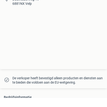
6881NX Velp
De verkoper heeft bevestigd alleen producten en diensten aan
te bieden die voldoen aan de EU-wetgeving.
Bedrijfsinformatie
Handelsnaam
H85