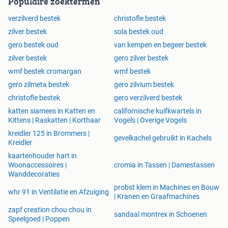
Populaire zoektermen
verzilverd bestek
christofle bestek
zilver bestek
sola bestek oud
gero bestek oud
van kempen en begeer bestek
zilver bestek
gero zilver bestek
wmf bestek cromargan
wmf bestek
gero zilmeta bestek
gero zilvium bestek
christofle bestek
gero verzilverd bestek
katten siamees in Katten en
californische kuifkwartels in
Kittens | Raskatten | Korthaar
Vogels | Overige Vogels
kreidler 125 in Brommers |
gevelkachel gebruikt in Kachels
Kreidler
kaartenhouder hart in
Woonaccessoires |
cromia in Tassen | Damestassen
Wanddecoraties
probst klem in Machines en Bouw
whr 91 in Ventilatie en Afzuiging
| Kranen en Graafmachines
zapf creation chou chou in
sandaal montrex in Schoenen
Speelgoed | Poppen