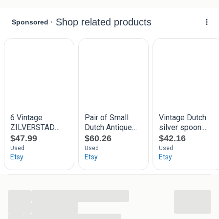
...
...
...