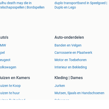
ulhu death may die in
duplo transportband in Speelgoed |
elschapsspellen | Bordspellen
Duplo en Lego
uto's
Auto-onderdelen
BMW
Banden en Velgen
pel
Carrosserie en Plaatwerk
eugeot
Motor en Toebehoren
olkswagen
Interieur en Bekleding
uizen en Kamers
Kleding | Dames
uizen te Koop
Jurken
uizen te huur
Mutsen, Sjaals en Handschoenen
uizen Buitenland
Schoenen
ecreatiewoningen
Winterjassen