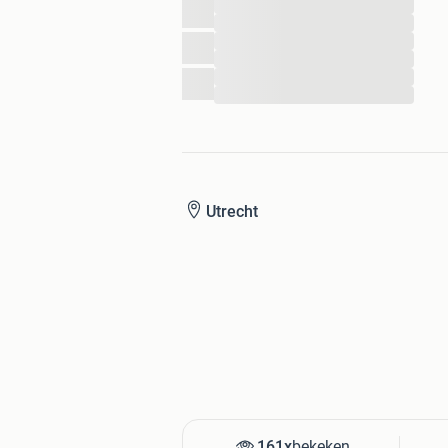
...
...
...
...
...
...
Utrecht
161x
bekeken