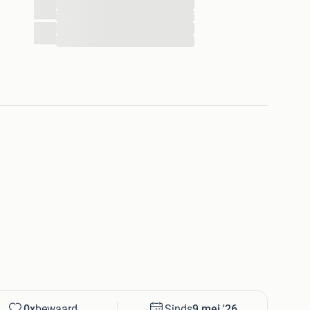
...
...
...
...
0x
bewaard
Sinds
9 mei '26