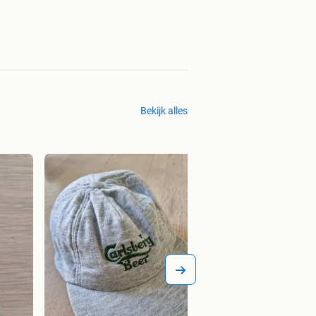
Bekijk alles
pionnetjes voo
Bieden