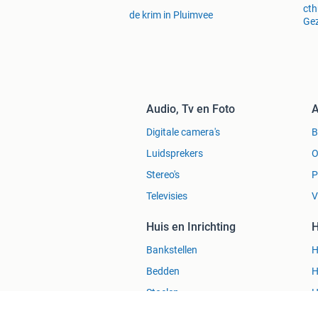
cth
de krim in Pluimvee
Gez
Audio, Tv en Foto
A
Digitale camera's
Luidsprekers
O
Stereo's
P
Televisies
V
Huis en Inrichting
H
Bankstellen
H
Bedden
H
Stoelen
H
Tafels
R