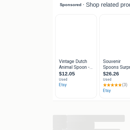
...
...