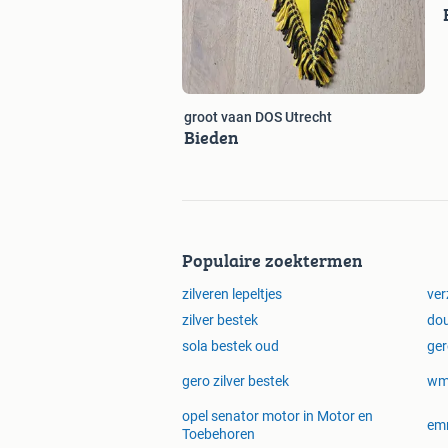
groot vaan DOS Utrecht
Bieden
Populaire zoektermen
zilveren lepeltjes
ver
zilver bestek
dou
sola bestek oud
ger
gero zilver bestek
wm
opel senator motor in Motor en
emm
Toebehoren