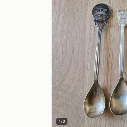
1
/
3