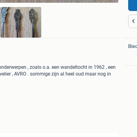
€
Bie
e onderwerpen , zoals o.a. een wandeltocht in 1962 , een
uwelier , AVRO . sommige zijn al heel oud maar nog in
e verzendkosten geldt bij aankoop van 1 lepeltje )