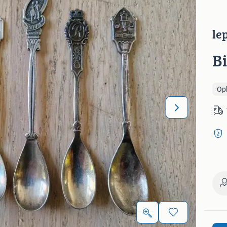
le
B
Op