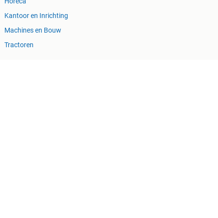
Horeca
Kantoor en Inrichting
Machines en Bouw
Tractoren
ing
Cookiebeleid
Privacyvoorkeuren
memain
Sitemap
 wel uit fouten of ontbrekende functionaliteiten op deze site.