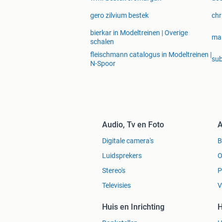
gero zilvium bestek
chr
bierkar in Modeltreinen | Overige
mar
schalen
fleischmann catalogus in Modeltreinen |
sub
N-Spoor
Audio, Tv en Foto
A
Digitale camera's
Luidsprekers
O
Stereo's
P
Televisies
V
Huis en Inrichting
H