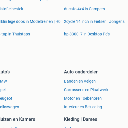
istofle bestek
ducato 4x4 in Campers
klin lege doos in Modeltreinen | H0
2cycle 14 inch in Fietsen | Jongens
 tap in Thuistaps
hp 8300 i7 in Desktop Pc's
uto's
Auto-onderdelen
BMW
Banden en Velgen
pel
Carrosserie en Plaatwerk
eugeot
Motor en Toebehoren
olkswagen
Interieur en Bekleding
uizen en Kamers
Kleding | Dames