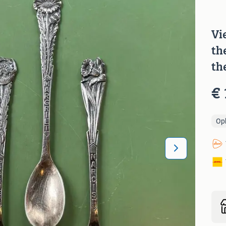
Vi
th
th
€ 
Op