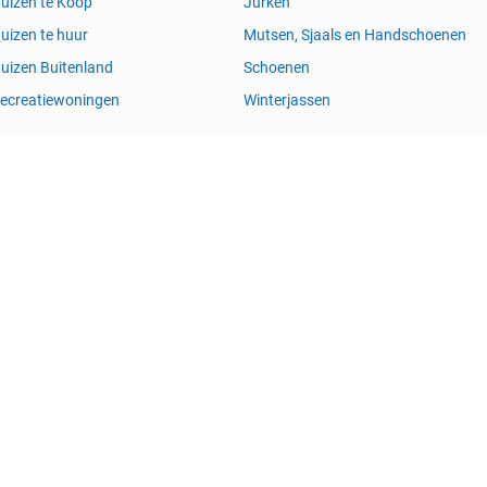
uizen te Koop
Jurken
uizen te huur
Mutsen, Sjaals en Handschoenen
uizen Buitenland
Schoenen
ecreatiewoningen
Winterjassen
n Succesvol
Help en Info
Voorwaarden
Privacyverklar
Werken bij
Perskamer
Adevinta
2dehands
2e
kelijk voor (gevolg)schade die voortkomt uit het gebruik van deze site, dan
Copyright © 2026 Marktplaats B.V. Alle rechten voorbehouden.