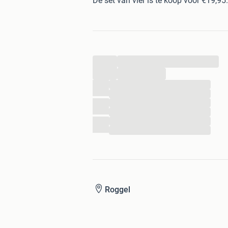
De set van vier is te koop voor €19,95.
...
...
...
...
...
...
...
...
Roggel