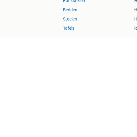
Bankstellen
H
Bedden
H
Stoelen
H
Tafels
R
Blog
Marktplaats Zakelijk
Veilig e
Over Marktplaats
Marktplaats is, voor zover wettelijk toegestaan, niet aanspra