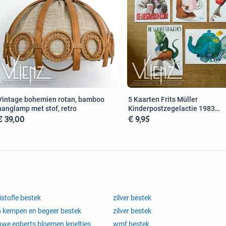
Vintage bohemien rotan, bamboo
5 Kaarten Frits Müller
hanglamp met stof, retro
Kinderpostzegelactie 1983
€ 39,00
€ 9,95
wenskaart
istofle bestek
zilver bestek
 kempen en begeer bestek
zilver bestek
we egberts bloemen lepeltjes
wmf bestek