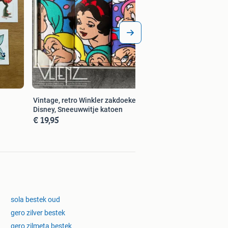
€ 49,00
Vintage, retro Winkler zakdoeken
Disney, Sneeuwwitje katoen
€ 19,95
sola bestek oud
gero zilver bestek
gero zilmeta bestek