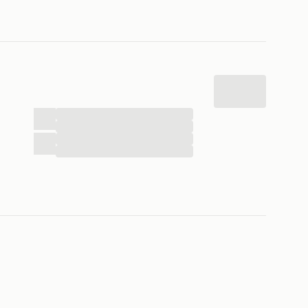
...
...
...
...