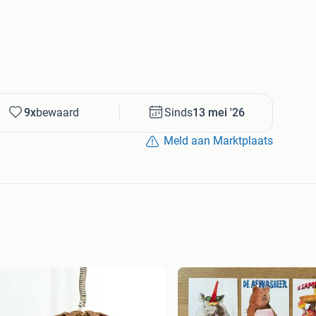
9x
bewaard
Sinds
13 mei '26
Meld aan Marktplaats