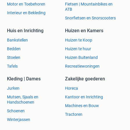
Motor en Toebehoren
Fietsen | Mountainbikes en
ATB
Interieur en Bekleding
Snorfietsen en Snorscooters
Huis en Inrichting
Huizen en Kamers
Bankstellen
Huizen te Koop
Bedden
Huizen te huur
Stoelen
Huizen Buitenland
Tafels
Recreatiewoningen
Kleding | Dames
Zakelijke goederen
Jurken
Horeca
Mutsen, Sjaals en
Kantoor en Inrichting
Handschoenen
Machines en Bouw
Schoenen
Tractoren
Winterjassen