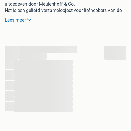
uitgegeven door Meulenhoff & Co.
Het is een geliefd verzamelobject voor liefhebbers van de
klassieke literatuur.
Lees meer
Dit boek is gedrukt begin 1900.
Met prachtige illustraties
...
...
...
...
...
...
...
...
...
...
...
...