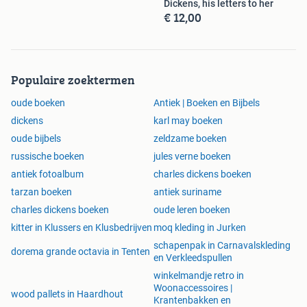
Dickens, his letters to her
€ 12,00
Populaire zoektermen
oude boeken
Antiek | Boeken en Bijbels
dickens
karl may boeken
oude bijbels
zeldzame boeken
russische boeken
jules verne boeken
antiek fotoalbum
charles dickens boeken
tarzan boeken
antiek suriname
charles dickens boeken
oude leren boeken
kitter in Klussers en Klusbedrijven
moq kleding in Jurken
schapenpak in Carnavalskleding
dorema grande octavia in Tenten
en Verkleedspullen
winkelmandje retro in
Woonaccessoires |
wood pallets in Haardhout
Krantenbakken en