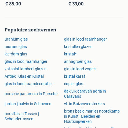
€ 85,00
€ 39,00
retro
Populaire zoektermen
uranium glas
glas in lood raamhanger
murano glas
kristallen glazen
leerdam glas
kristal*
glas in lood raamhanger
annagroen glas
val saint lambert glazen
glas in lood vogels
Antiek | Glas en Kristal
kristal karaf
glas in lood raamdecoratie
copier glas
dakluik caravan adria in
porsche panamera in Porsche
Caravans
jordan j balvin in Schoenen
vtl in Buizenversterkers
brons beeld marlies noordkamp
borsttas in Tassen |
in Kunst | Beelden en
Schoudertassen
Houtsnijwerken