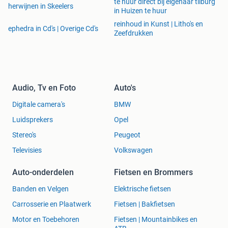
te huur direct bij eigenaar tilburg
herwijnen in Skeelers
in Huizen te huur
reinhoud in Kunst | Litho's en
ephedra in Cd's | Overige Cd's
Zeefdrukken
Audio, Tv en Foto
Auto's
Digitale camera's
BMW
Luidsprekers
Opel
Stereo's
Peugeot
Televisies
Volkswagen
Auto-onderdelen
Fietsen en Brommers
Banden en Velgen
Elektrische fietsen
Carrosserie en Plaatwerk
Fietsen | Bakfietsen
Motor en Toebehoren
Fietsen | Mountainbikes en