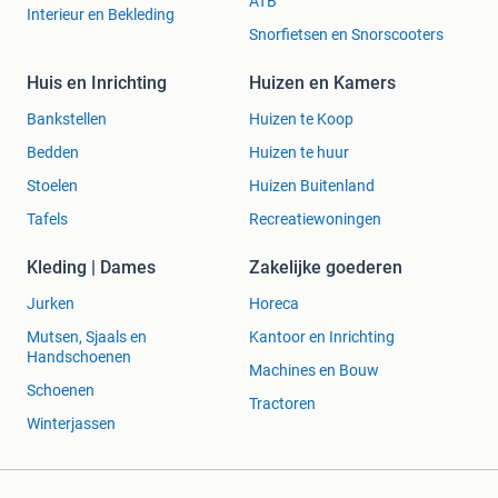
ATB
Interieur en Bekleding
Snorfietsen en Snorscooters
Huis en Inrichting
Huizen en Kamers
Bankstellen
Huizen te Koop
Bedden
Huizen te huur
Stoelen
Huizen Buitenland
Tafels
Recreatiewoningen
Kleding | Dames
Zakelijke goederen
Jurken
Horeca
Mutsen, Sjaals en
Kantoor en Inrichting
Handschoenen
Machines en Bouw
Schoenen
Tractoren
Winterjassen