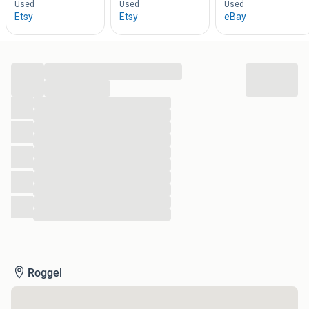
...
...
...
...
...
...
...
...
...
...
...
...
Roggel