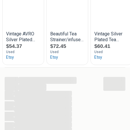
...
...
...
...
...
...
...
...
...