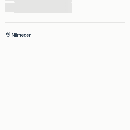
...
...
...
Nijmegen