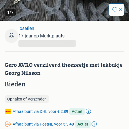
3
1
/
7
josefien
17 jaar op Marktplaats
...
Gero AVRO verzilverd theezeefje met lekbakje
Georg Nilsson
Bieden
Ophalen of Verzenden
Afhaalpunt via DHL voor
€ 2,89
Actie!
Afhaalpunt via PostNL voor
€ 3,49
Actie!