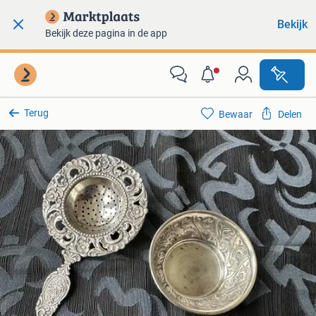
Bekijk
Bekijk deze pagina in de app
Terug
Bewaar
Delen