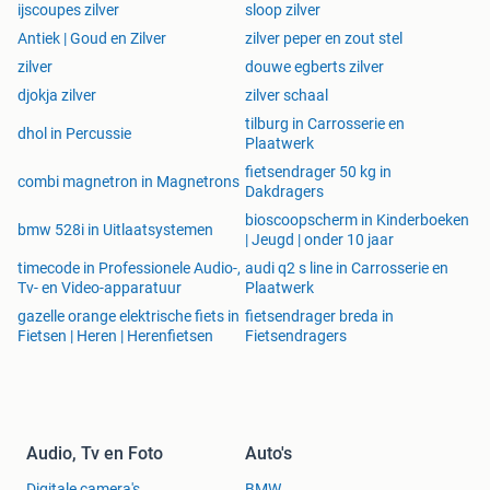
ijscoupes zilver
sloop zilver
Antiek | Goud en Zilver
zilver peper en zout stel
zilver
douwe egberts zilver
djokja zilver
zilver schaal
tilburg in Carrosserie en
dhol in Percussie
Plaatwerk
fietsendrager 50 kg in
combi magnetron in Magnetrons
Dakdragers
bioscoopscherm in Kinderboeken
bmw 528i in Uitlaatsystemen
| Jeugd | onder 10 jaar
timecode in Professionele Audio-,
audi q2 s line in Carrosserie en
Tv- en Video-apparatuur
Plaatwerk
gazelle orange elektrische fiets in
fietsendrager breda in
Fietsen | Heren | Herenfietsen
Fietsendragers
Audio, Tv en Foto
Auto's
Digitale camera's
BMW