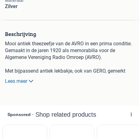
Materiaal
Zilver
Beschrijving
Mooi antiek theezeefje van de AVRO in een prima conditie.
Gemaakt in de jaren 1920 als memorabilia voor de
Algemene Vereniging Radio Omroep (AVRO).
Met bijpassend antiek lekbakje, ook van GERO, gemerkt
met "S GERO 90" en de intialen GN van Georg Nilsson. Het
Lees meer
lekbakje is gedateerd 1928.
Af te halen in Nijmegen, verzenden kan ook