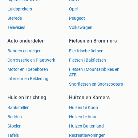
Luidsprekers
Opel
Stereo's
Peugeot
Televisies
Volkswagen
Auto-onderdelen
Fietsen en Brommers
Banden en Velgen
Elektrische fietsen
Carrosserie en Plaatwerk
Fietsen | Bakfietsen
Motor en Toebehoren
Fietsen | Mountainbikes en
ATB
Interieur en Bekleding
Snorfietsen en Snorscooters
Huis en Inrichting
Huizen en Kamers
Bankstellen
Huizen te Koop
Bedden
Huizen te huur
Stoelen
Huizen Buitenland
Tafels
Recreatiewoningen