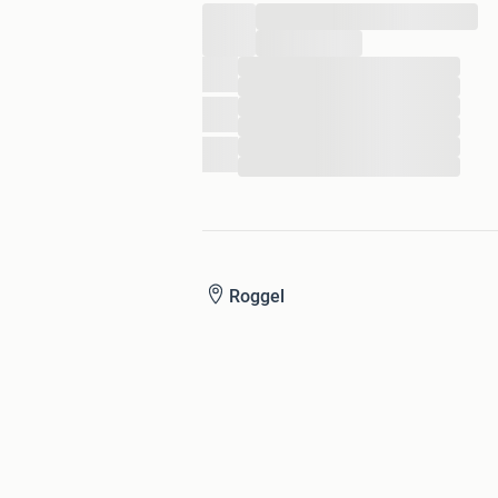
...
...
...
...
...
...
...
...
Roggel