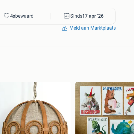
4x
bewaard
Sinds
17 apr '26
Meld aan Marktplaats