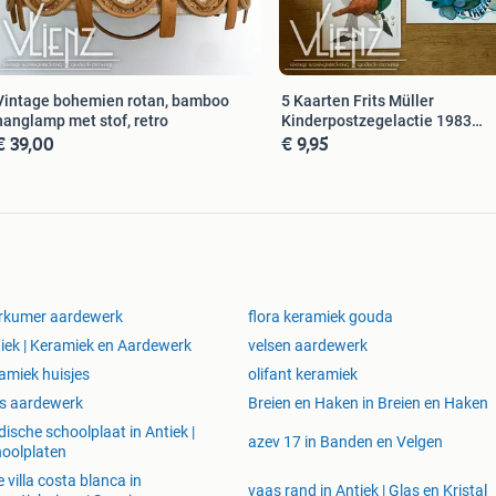
Vintage bohemien rotan, bamboo
5 Kaarten Frits Müller
hanglamp met stof, retro
Kinderpostzegelactie 1983
€ 39,00
€ 9,95
wenskaart
rkumer aardewerk
flora keramiek gouda
iek | Keramiek en Aardewerk
velsen aardewerk
amiek huisjes
olifant keramiek
es aardewerk
Breien en Haken in Breien en Haken
ische schoolplaat in Antiek |
azev 17 in Banden en Velgen
oolplaten
e villa costa blanca in
vaas rand in Antiek | Glas en Kristal