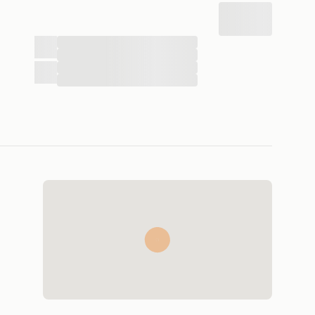
...
...
...
...