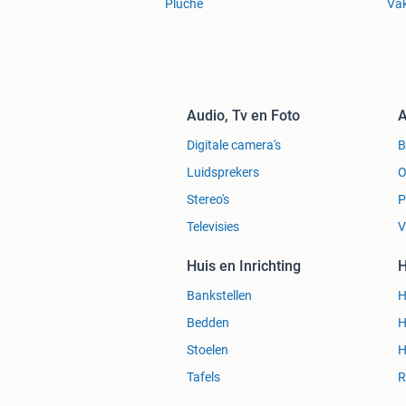
Pluche
Vak
Audio, Tv en Foto
A
Digitale camera's
Luidsprekers
O
Stereo's
P
Televisies
V
Huis en Inrichting
H
Bankstellen
H
Bedden
H
Stoelen
H
Tafels
R