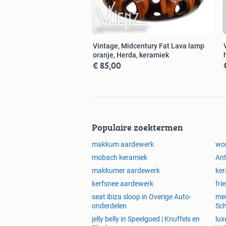
Vintage, Midcentury Fat Lava lamp
oranje, Herda, keramiek
€ 85,00
Populaire zoektermen
makkum aardewerk
wo
mobach keramiek
Ant
makkumer aardewerk
ker
kerfsnee aardewerk
fri
seat ibiza sloop in Overige Auto-
med
onderdelen
Sch
jelly belly in Speelgoed | Knuffels en
lux