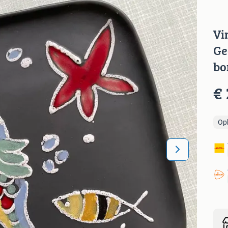
Vi
Ge
bo
€ 
Op