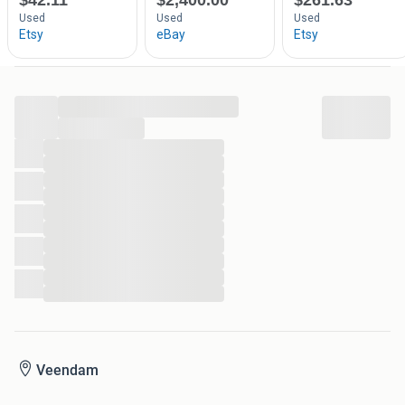
Het pincetachtige gereedschap wordt gebruikt voor het
hanteren van de ringen of het onderhoud en instellen van
het mechanisme van de klok.
...
Niet getest op werking.
...
...
Originele sleutel aanwezig.
...
...
Verzendkosten voor koper
...
...
Verzenden risico koper
...
...
...
...
...
Veendam