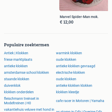
Marvel Spider-Man mok.
€ 12,00
Populaire zoektermen
Antiek | Klokken
warmink klokken
friese marktplaats
oude klokken
antieke klokken
antieke klokken gevraagd
amsterdamse school klokken
electrische klokken
staande klokken
oude klokken
duivenklok
antieke klokken klokken
klokken onderdelen
klokken kleedje
fleischmann treinset in
cafe racer in Motoren | Yamaha
Modeltreinen | H0
vakantiehuis veluwe met hond in
as stomp in Cd's | Overige Cd's