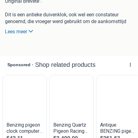
Original Brevete".
Dit is een antieke duivenklok, ook wel een constateur
genoemd, die vroeger werd gebruikt om de aankomsttijd
van postduiven tijdens wedstrijden nauwkeurig te
Lees meer
registreren.
De duif werd bij aankomst in de klok geplaatst, waarna het
mechanisme een tijdstempel op een papieren rol zette of
een ringnummer registreerde.
Deze specifieke modellen zijn vaak voorzien van een
eikenhouten kast en een mechanisch uurwerk van
messing.
Inclusief metalen duivenhulzen (kokertjes).
Dit zijn de kleine koperkleurige of messing hulsjes. Bij
aankomst van een duif tijdens een wedstrijd wordt de
rubberen wedstrijdring van de poot gehaald, in zo'n hulsje
gestopt en vervolgens in de duivenklok geworpen om de
aankomsttijd officieel te registreren.