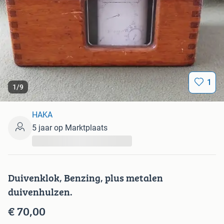
1
1
/
9
HAKA
5 jaar op Marktplaats
...
Duivenklok, Benzing, plus metalen
duivenhulzen.
€ 70,00