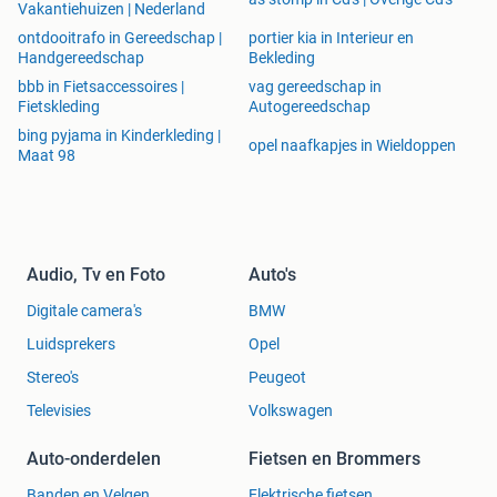
Vakantiehuizen | Nederland
ontdooitrafo in Gereedschap |
portier kia in Interieur en
Handgereedschap
Bekleding
bbb in Fietsaccessoires |
vag gereedschap in
Fietskleding
Autogereedschap
bing pyjama in Kinderkleding |
opel naafkapjes in Wieldoppen
Maat 98
Audio, Tv en Foto
Auto's
Digitale camera's
BMW
Luidsprekers
Opel
Stereo's
Peugeot
Televisies
Volkswagen
Auto-onderdelen
Fietsen en Brommers
Banden en Velgen
Elektrische fietsen