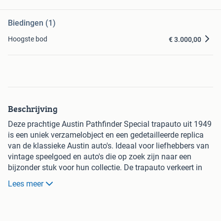
Biedingen (1)
Hoogste bod
€ 3.000,00
Beschrijving
Deze prachtige Austin Pathfinder Special trapauto uit 1949
is een uniek verzamelobject en een gedetailleerde replica
van de klassieke Austin auto's. Ideaal voor liefhebbers van
vintage speelgoed en auto's die op zoek zijn naar een
bijzonder stuk voor hun collectie. De trapauto verkeert in
goede staat en is klaar voor een nieuwe eigenaar. Graag
Lees meer
alleen serieuze biedingen; vragen naar de uiterste
verkoopprijs worden niet beantwoord.