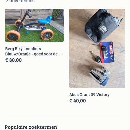
2 advertenties
Berg Biky Loopfiets
Blauw/Oranje - goed voor de 2e
€ 80,00
ronde
Abus Grant 39 Victory
€ 40,00
Populaire zoektermen