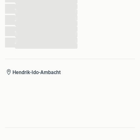
...
...
...
...
...
...
...
...
...
Hendrik-Ido-Ambacht