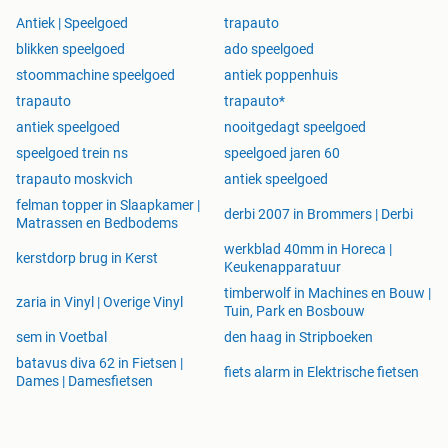
Antiek | Speelgoed
trapauto
blikken speelgoed
ado speelgoed
stoommachine speelgoed
antiek poppenhuis
trapauto
trapauto*
antiek speelgoed
nooitgedagt speelgoed
speelgoed trein ns
speelgoed jaren 60
trapauto moskvich
antiek speelgoed
felman topper in Slaapkamer |
derbi 2007 in Brommers | Derbi
Matrassen en Bedbodems
werkblad 40mm in Horeca |
kerstdorp brug in Kerst
Keukenapparatuur
timberwolf in Machines en Bouw |
zaria in Vinyl | Overige Vinyl
Tuin, Park en Bosbouw
sem in Voetbal
den haag in Stripboeken
batavus diva 62 in Fietsen |
fiets alarm in Elektrische fietsen
Dames | Damesfietsen