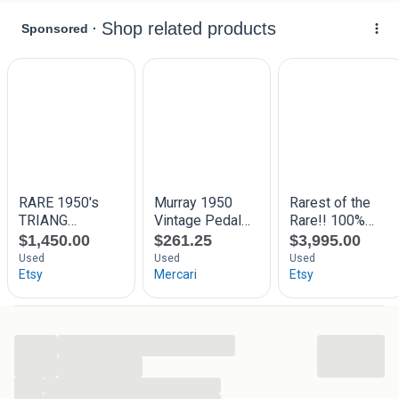
...
...
...