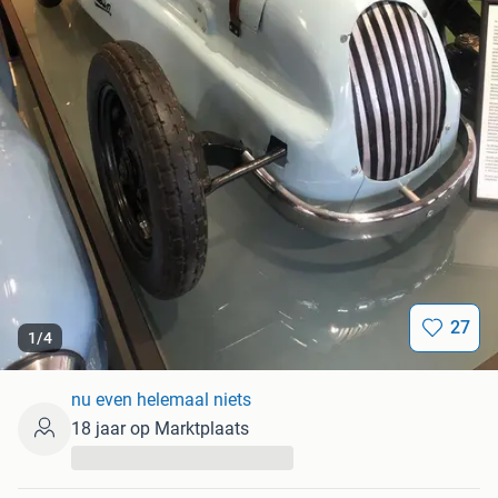
27
1
/
4
nu even helemaal niets
18 jaar op Marktplaats
...