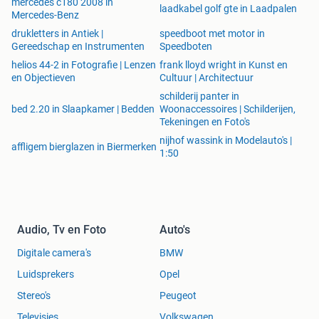
mercedes c180 2008 in
laadkabel golf gte in Laadpalen
Mercedes-Benz
drukletters in Antiek |
speedboot met motor in
Gereedschap en Instrumenten
Speedboten
helios 44-2 in Fotografie | Lenzen
frank lloyd wright in Kunst en
en Objectieven
Cultuur | Architectuur
schilderij panter in
bed 2.20 in Slaapkamer | Bedden
Woonaccessoires | Schilderijen,
Tekeningen en Foto's
nijhof wassink in Modelauto's |
affligem bierglazen in Biermerken
1:50
Audio, Tv en Foto
Auto's
Digitale camera's
BMW
Luidsprekers
Opel
Stereo's
Peugeot
Televisies
Volkswagen