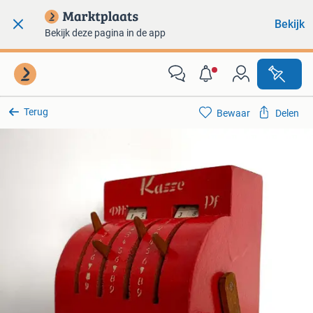
Bekijk
Bekijk deze pagina in de app
Terug
Bewaar
Delen