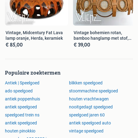
Vintage, Midcentury Fat Lava
Vintage bohemien rotan,
lamp oranje, Herda, keramiek
bamboo hanglamp met stof,
€ 85,00
€ 39,00
retro
Populaire zoektermen
Antiek | Speelgoed
blikken speelgoed
ado speelgoed
stoommachine speelgoed
antiek poppenhuis
houten vrachtwagen
antiek speelgoed
nooitgedagt speelgoed
speelgoed trein ns
speelgoed jaren 60
antiek speelgoed
antiek speelgoed auto
houten pinokkio
vintage speelgoed