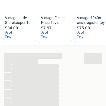
...
...
...
...
...
...
...
...
...
...
...
...