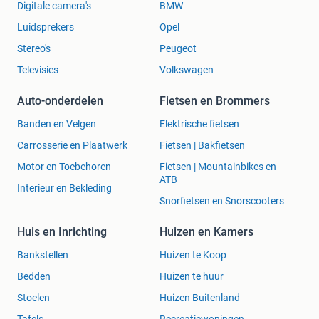
Digitale camera's
BMW
Luidsprekers
Opel
Stereo's
Peugeot
Televisies
Volkswagen
Auto-onderdelen
Fietsen en Brommers
Banden en Velgen
Elektrische fietsen
Carrosserie en Plaatwerk
Fietsen | Bakfietsen
Motor en Toebehoren
Fietsen | Mountainbikes en
ATB
Interieur en Bekleding
Snorfietsen en Snorscooters
Huis en Inrichting
Huizen en Kamers
Bankstellen
Huizen te Koop
Bedden
Huizen te huur
Stoelen
Huizen Buitenland
Tafels
Recreatiewoningen