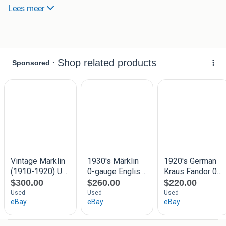
Bestaande uit een groene stoomloc met nr. R920 (de
Lees meer
grootste opwindlok) met goed lopend uurwerk (vooruit-
achteruit, rem) en
met originele Märklin sleutel.
Bagagewagon/koelwagon 1794/0
"Seefische"
Een bijzonder leuke set, en nog in uitzonderlijk goede staat!
Bieden mag, maar ik heb wel een "vanaf" prijs ingesteld om
"grappenmakers" te voorkomen.
een net voorstel via mail mag ook!
ophalen is mogelijk, bij voorkeur elke vrijdag, maar
verzenden kan ook
(op eigen risico!) en dan alleen via Post.nl incl. track en
trace (8,75€)