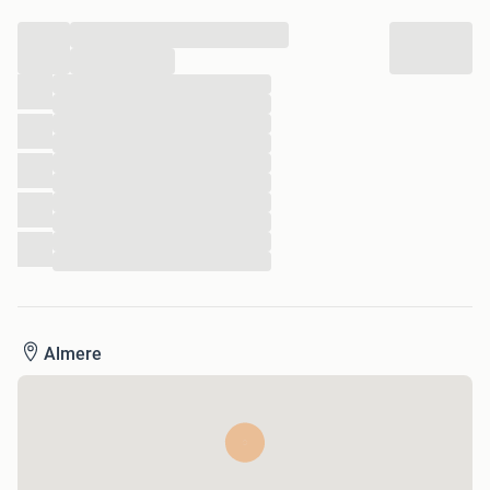
...
...
...
...
...
...
...
...
...
...
...
...
Almere