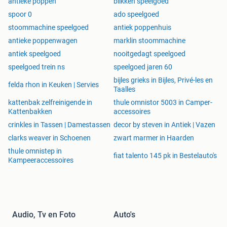
antieke poppen
blikken speelgoed
spoor 0
ado speelgoed
stoommachine speelgoed
antiek poppenhuis
antieke poppenwagen
marklin stoommachine
antiek speelgoed
nooitgedagt speelgoed
speelgoed trein ns
speelgoed jaren 60
bijles grieks in Bijles, Privé-les en
felda rhon in Keuken | Servies
Taalles
kattenbak zelfreinigende in
thule omnistor 5003 in Camper-
Kattenbakken
accessoires
crinkles in Tassen | Damestassen
decor by steven in Antiek | Vazen
clarks weaver in Schoenen
zwart marmer in Haarden
thule omnistep in
fiat talento 145 pk in Bestelauto's
Kampeeraccessoires
Audio, Tv en Foto
Auto's