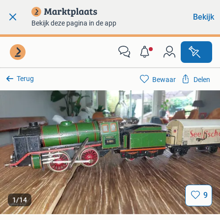
Bekijk
Bekijk deze pagina in de app
Terug
Bewaar
Delen
9
1
/
14