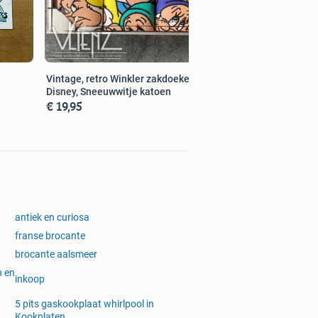
Vintage, retro Winkler zakdoeken
Disney, Sneeuwwitje katoen
€ 19,95
antiek en curiosa
franse brocante
brocante aalsmeer
n en
inkoop
5 pits gaskookplaat whirlpool in
Kookplaten