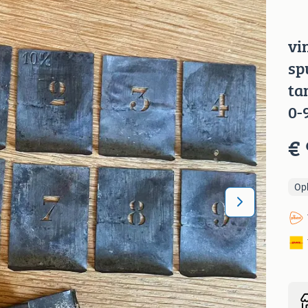
vi
sp
ta
0-
€ 
Op