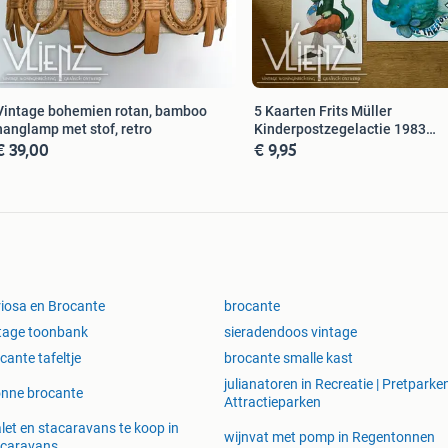
Vintage bohemien rotan, bamboo
5 Kaarten Frits Müller
hanglamp met stof, retro
Kinderpostzegelactie 1983
€ 39,00
€ 9,95
wenskaart
iosa en Brocante
brocante
tage toonbank
sieradendoos vintage
cante tafeltje
brocante smalle kast
julianatoren in Recreatie | Pretparke
nne brocante
Attractieparken
let en stacaravans te koop in
wijnvat met pomp in Regentonnen
acaravans