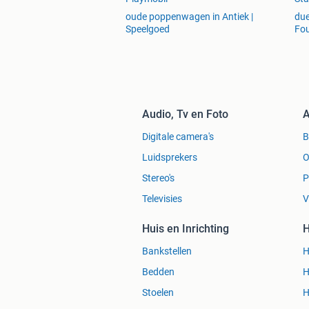
oude poppenwagen in Antiek |
due
Speelgoed
Fou
Audio, Tv en Foto
A
Digitale camera's
Luidsprekers
O
Stereo's
P
Televisies
V
Huis en Inrichting
H
Bankstellen
H
Bedden
H
Stoelen
H