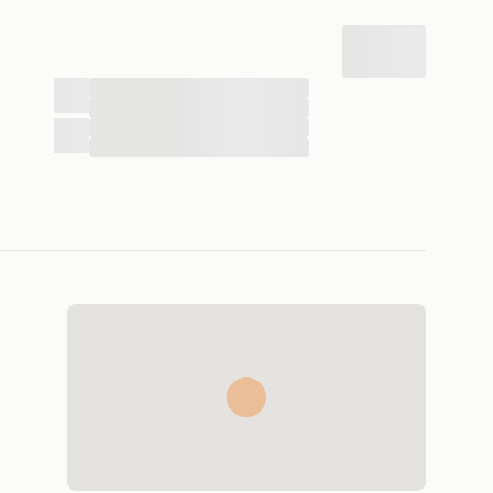
...
...
...
...