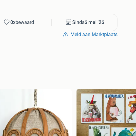
0x
bewaard
Sinds
6 mei '26
Meld aan Marktplaats