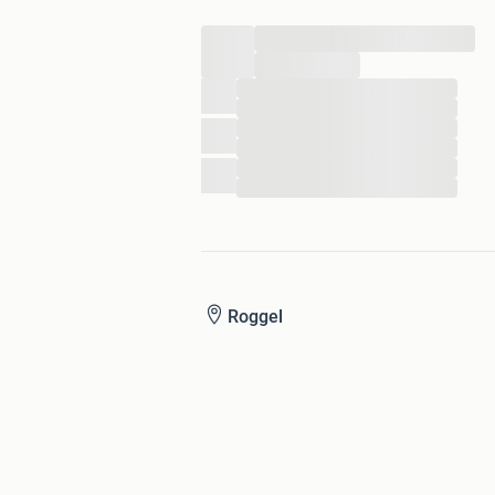
...
...
...
...
...
...
...
...
Roggel