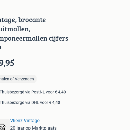
ntage, brocante
uitmallen,
mponeermallen cijfers
9
9,95
halen of Verzenden
Thuisbezorgd via PostNL voor
€ 4,40
Thuisbezorgd via DHL voor
€ 4,40
Vlienz Vintage
20 jaar op Marktplaats