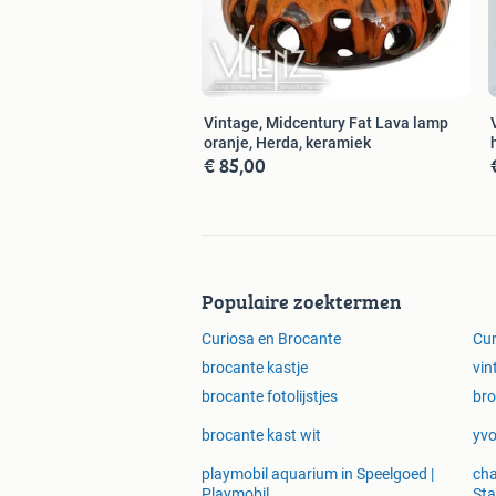
Vintage, Midcentury Fat Lava lamp
oranje, Herda, keramiek
€ 85,00
Populaire zoektermen
Curiosa en Brocante
Cur
brocante kastje
vin
brocante fotolijstjes
bro
brocante kast wit
yvo
playmobil aquarium in Speelgoed |
cha
Playmobil
St