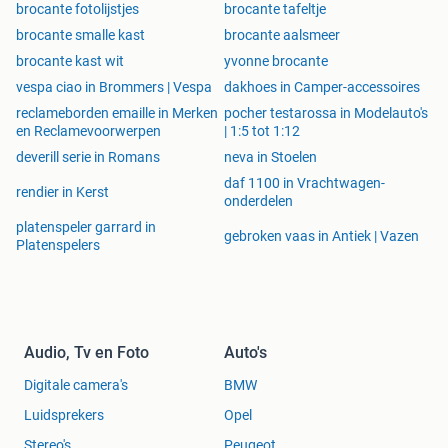
brocante fotolijstjes
brocante tafeltje
brocante smalle kast
brocante aalsmeer
brocante kast wit
yvonne brocante
vespa ciao in Brommers | Vespa
dakhoes in Camper-accessoires
reclameborden emaille in Merken
pocher testarossa in Modelauto's
en Reclamevoorwerpen
| 1:5 tot 1:12
deverill serie in Romans
neva in Stoelen
daf 1100 in Vrachtwagen-
rendier in Kerst
onderdelen
platenspeler garrard in
gebroken vaas in Antiek | Vazen
Platenspelers
Audio, Tv en Foto
Auto's
Digitale camera's
BMW
Luidsprekers
Opel
Stereo's
Peugeot