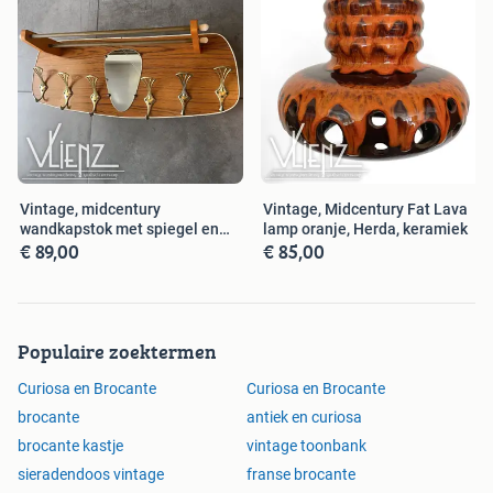
Vintage, midcentury
Vintage, Midcentury Fat Lava
wandkapstok met spiegel en
lamp oranje, Herda, keramiek
€ 89,00
€ 85,00
hoedenrek
Populaire zoektermen
Curiosa en Brocante
Curiosa en Brocante
brocante
antiek en curiosa
brocante kastje
vintage toonbank
sieradendoos vintage
franse brocante