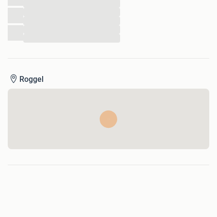
...
...
...
...
...
Roggel