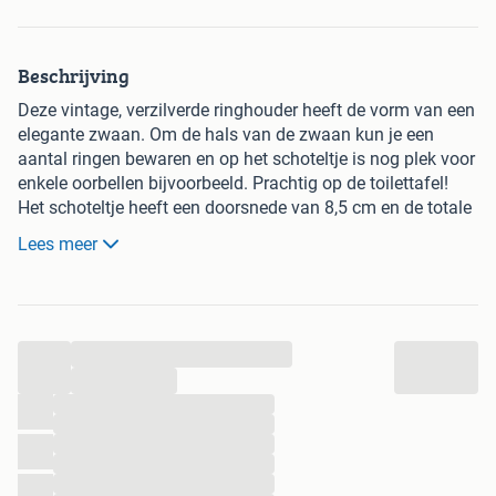
Beschrijving
Deze vintage, verzilverde ringhouder heeft de vorm van een
elegante zwaan. Om de hals van de zwaan kun je een
aantal ringen bewaren en op het schoteltje is nog plek voor
enkele oorbellen bijvoorbeeld. Prachtig op de toilettafel!
Het schoteltje heeft een doorsnede van 8,5 cm en de totale
hoogte is 11,5 cm. Op de onderkant van het schoteltje
Lees meer
staat nog 'made in England', 'silver plated'; en E.P. Zinc.
De ringhouder is te koop voor €27,95.
...
...
...
...
...
...
...