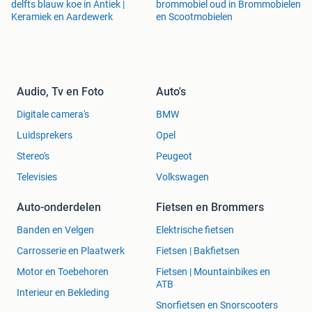
delfts blauw koe in Antiek |
brommobiel oud in Brommobielen
Keramiek en Aardewerk
en Scootmobielen
Audio, Tv en Foto
Auto's
Digitale camera's
BMW
Luidsprekers
Opel
Stereo's
Peugeot
Televisies
Volkswagen
Auto-onderdelen
Fietsen en Brommers
Banden en Velgen
Elektrische fietsen
Carrosserie en Plaatwerk
Fietsen | Bakfietsen
Motor en Toebehoren
Fietsen | Mountainbikes en
ATB
Interieur en Bekleding
Snorfietsen en Snorscooters