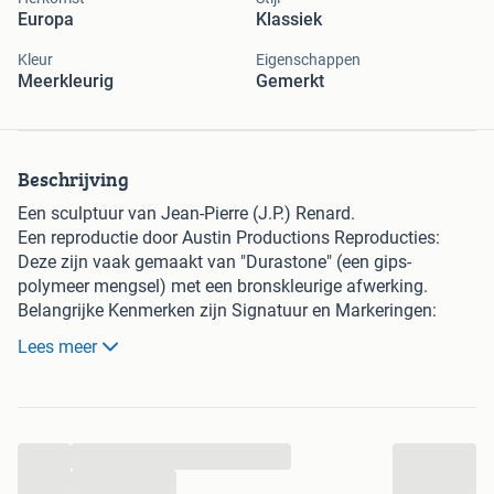
Europa
Klassiek
Kleur
Eigenschappen
Meerkleurig
Gemerkt
Beschrijving
Een sculptuur van Jean-Pierre (J.P.) Renard.
Een reproductie door Austin Productions Reproducties:
Deze zijn vaak gemaakt van "Durastone" (een gips-
polymeer mengsel) met een bronskleurige afwerking.
Belangrijke Kenmerken zijn Signatuur en Markeringen:
"Austin Prod Inc" met een jaartal (vaak 1979 of 1980). Een
Lees meer
Austin-markering duidt op een reproductie. Zie foto’s, deze
is van 1979.
Conditie: Kleine slijtage aan de verflaag met bronsverf weg
te werken. Zie foto’s.
...
Hoogte ca37 cm.
Het werkelijk een prachtig beeld.
...