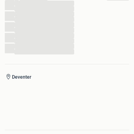
We moeten afscheid van nemen door ruimtegebrek.
...
...
...
...
...
...
...
...
...
...
Deventer