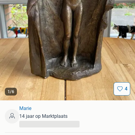
4
1
/
6
Marie
14 jaar op Marktplaats
...