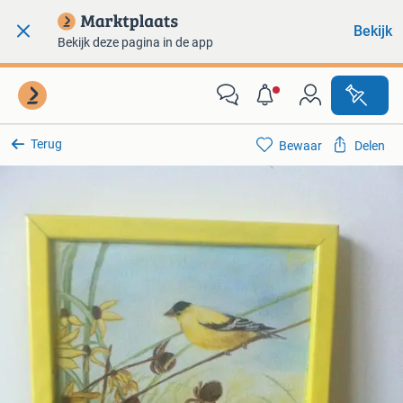
Bekijk
Bekijk deze pagina in de app
Terug
Bewaar
Delen