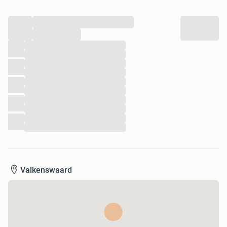
...
...
...
...
...
...
...
...
...
...
...
...
Valkenswaard