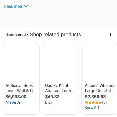
doek van Pierre Jacobs, met berkenbomen op de
Lees meer
Valkenswaardse Malpie !