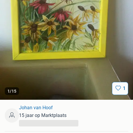
1
1
/
15
Johan van Hoof
15 jaar op Marktplaats
...