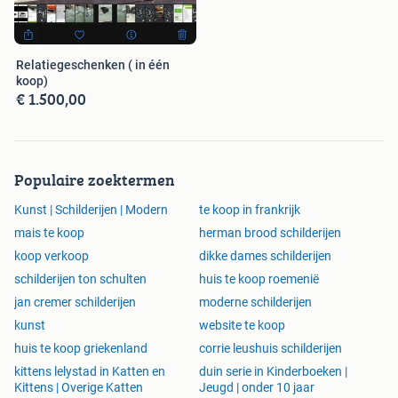
Relatiegeschenken ( in één
koop)
€ 1.500,00
Populaire zoektermen
Kunst | Schilderijen | Modern
te koop in frankrijk
mais te koop
herman brood schilderijen
koop verkoop
dikke dames schilderijen
schilderijen ton schulten
huis te koop roemenië
jan cremer schilderijen
moderne schilderijen
kunst
website te koop
huis te koop griekenland
corrie leushuis schilderijen
kittens lelystad in Katten en
duin serie in Kinderboeken |
Kittens | Overige Katten
Jeugd | onder 10 jaar