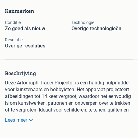
Kenmerken
Conditie
Technologie
Zo goed als nieuw
Overige technologieën
Resolutie
Overige resoluties
Beschrijving
Deze Artograph Tracer Projector is een handig hulpmiddel
voor kunstenaars en hobbyisten. Het apparaat projecteert
afbeeldingen tot 14 keer vergroot, waardoor het eenvoudig
is om kunstwerken, patronen en ontwerpen over te trekken
of te vergroten. Ideaal voor schilderen, tekenen, quilten en
andere creatieve projecten. De projector is in goede staat
Lees meer
en wordt geleverd in de originele doos met handleiding en
een goed werkende lamp.