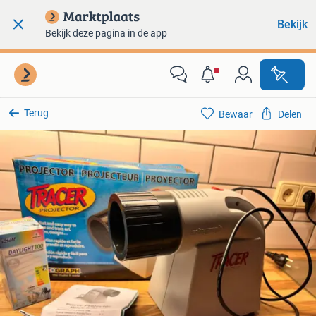
Bekijk
Bekijk deze pagina in de app
Terug
Bewaar
Delen