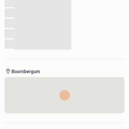
...
...
...
...
...
...
...
...
...
...
Boornbergum