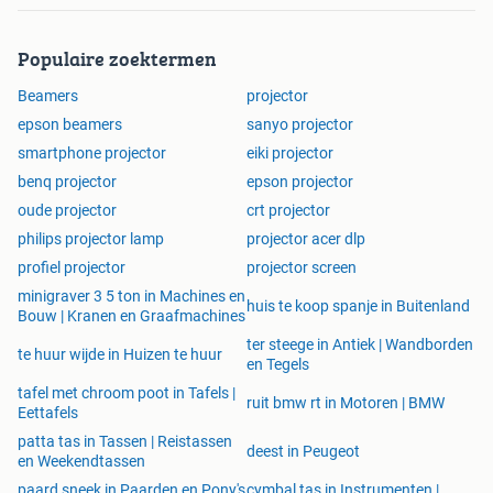
Populaire zoektermen
Beamers
projector
epson beamers
sanyo projector
smartphone projector
eiki projector
benq projector
epson projector
oude projector
crt projector
philips projector lamp
projector acer dlp
profiel projector
projector screen
minigraver 3 5 ton in Machines en
huis te koop spanje in Buitenland
Bouw | Kranen en Graafmachines
ter steege in Antiek | Wandborden
te huur wijde in Huizen te huur
en Tegels
tafel met chroom poot in Tafels |
ruit bmw rt in Motoren | BMW
Eettafels
patta tas in Tassen | Reistassen
deest in Peugeot
en Weekendtassen
paard sneek in Paarden en Pony's
cymbal tas in Instrumenten |