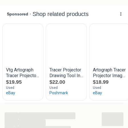
Heb hem één keer gebruikt voor een dorpsfeest project.
Daarna is ie in de kast gezet. Zonde!! Wie kan ik er blij mee
maken??
...
...