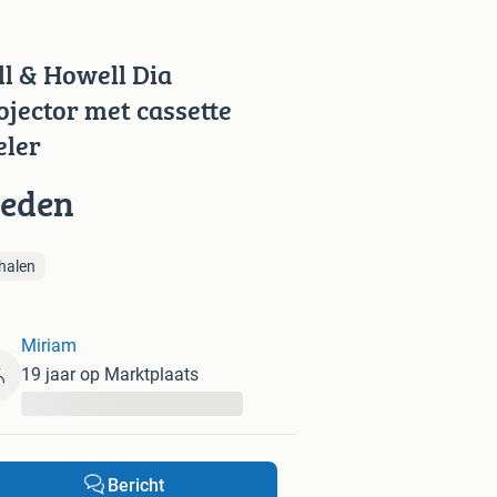
ll & Howell Dia
ojector met cassette
eler
ieden
halen
Miriam
19 jaar op Marktplaats
...
Bericht