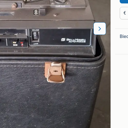
€
Bie