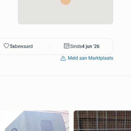
5x
bewaard
Sinds
4 jun '26
Meld aan Marktplaats