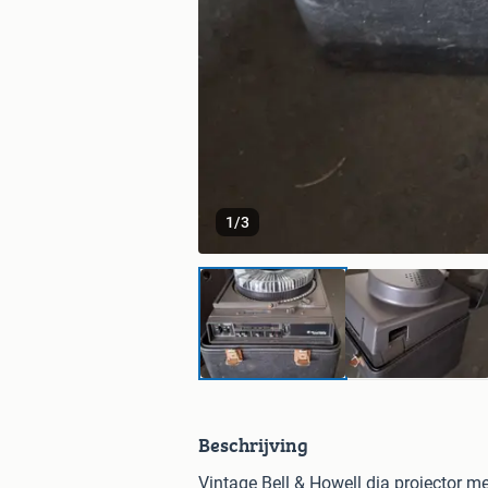
1
/
3
Beschrijving
Vintage Bell & Howell dia projector m