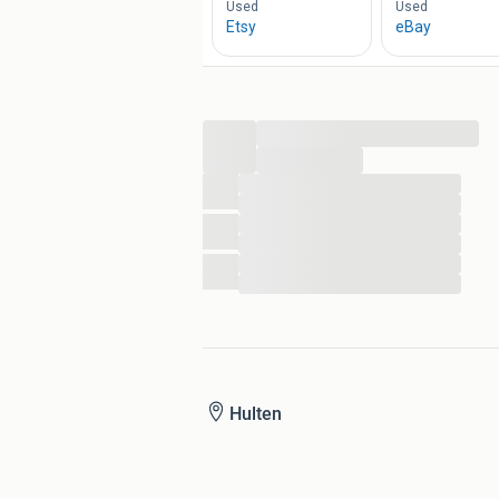
...
...
...
...
...
...
...
...
Hulten