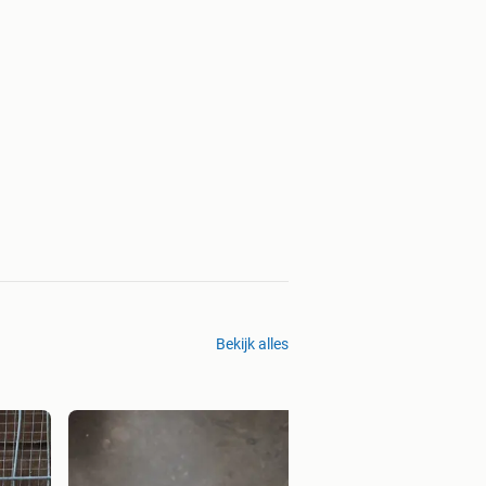
Bekijk alles
Philips Bandrecord
banden