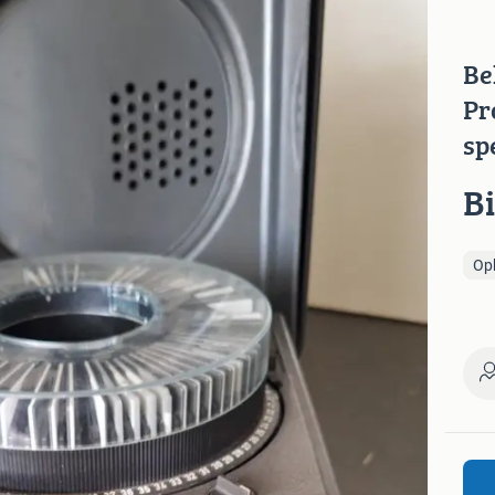
Be
Pr
sp
B
Op