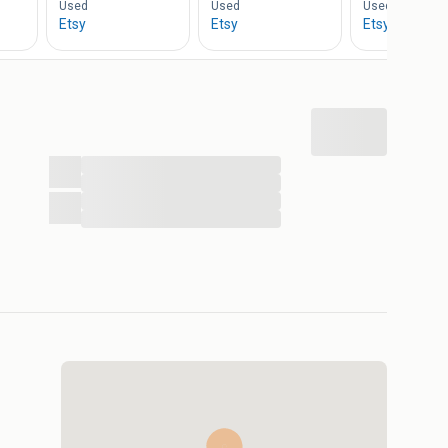
...
...
...
...