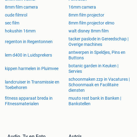
8mm film camera
16mm camera
oude filmrol
8mm film projector
sec film
8mm film projector elmo
hokushin 16mm
walt disney 8mm film
tacker paslode in Gereedschap |
regenton in Regentonnen
Overige machines
antwerpen in Speldjes, Pins en
lem d400 in Luidsprekers
Buttons
botanic garden in Keuken |
kippen harmelen in Pluimvee
Servies
schoonmaken zzp in Vacatures |
landcruiser in Transmissie en
Schoonmaak en Facilitaire
Toebehoren
diensten
fitness apparaat breda in
muuto rest bank in Banken |
Fitnessmaterialen
Bankstellen
Audio, Tv en Foto
Auto's