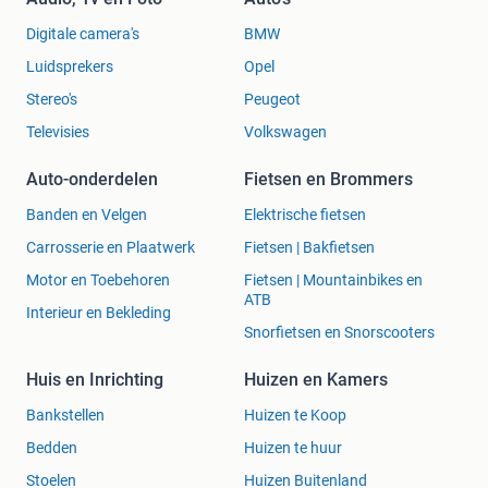
Digitale camera's
BMW
Luidsprekers
Opel
Stereo's
Peugeot
Televisies
Volkswagen
Auto-onderdelen
Fietsen en Brommers
Banden en Velgen
Elektrische fietsen
Carrosserie en Plaatwerk
Fietsen | Bakfietsen
Motor en Toebehoren
Fietsen | Mountainbikes en
ATB
Interieur en Bekleding
Snorfietsen en Snorscooters
Huis en Inrichting
Huizen en Kamers
Bankstellen
Huizen te Koop
Bedden
Huizen te huur
Stoelen
Huizen Buitenland