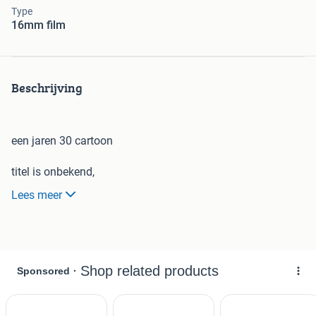
Type
16mm film
Beschrijving
een jaren 30 cartoon
titel is onbekend,
Lees meer
zoiets als: kermis in de tent
filmpje is in minder goede (slechte) staat kwa perforatie
maar sowieso een 2 of 3 tal scenes goed en mooi, zoals
bijvoorbeel het piano duet
mist de titel en een stukje van het begin,