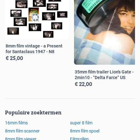
8mm film vintage - a Present
for Santaclaus 1947 - N8
€ 25,00
35mm film trailer Lion's Gate -
2min10 - "Delta Farce" US
€ 22,00
Populaire zoektermen
16mm films
super 8 film
8mm film scanner
8mm film spoel
8mm film viewer
Filmrollen