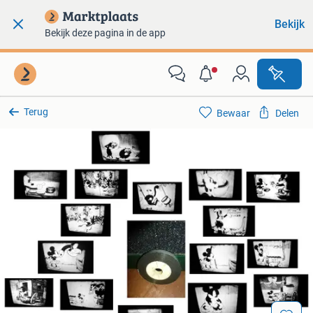
Bekijk
Bekijk deze pagina in de app
Terug
Bewaar
Delen