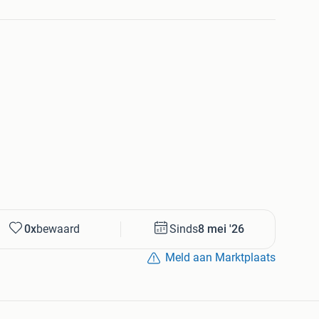
amper scooters - natuur panorama's rotsen kusten -
werkende spanjaarden - vrouw met sprokkelhout en
kketpost
0x
bewaard
Sinds
8 mei '26
NTIES
---------- (rechts bovenin) ----------- voor heel veel
Meld aan Marktplaats
MSPULLEN en PROJECTORS