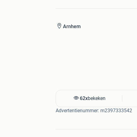
zonsondergang - de rijweg met auto c
stukje
Barcelona
- plein met duiven 
wagen met ezel - wassen - kinderen
Arnhem
heel mooie kleuren
af en toe een lijntje,
goede lassen,
geen extra lasjes
perfecte perforatie
op 90mtr spoel in doos
verzendkosten 5,75 als brievenbuspa
96.36 14.
62x
bekeken
klik op ----------
BEKIJK ALLE ADVERTE
Advertentienummer: m2397333542
meer 8mm-16mm-35mm FILMS, FIL