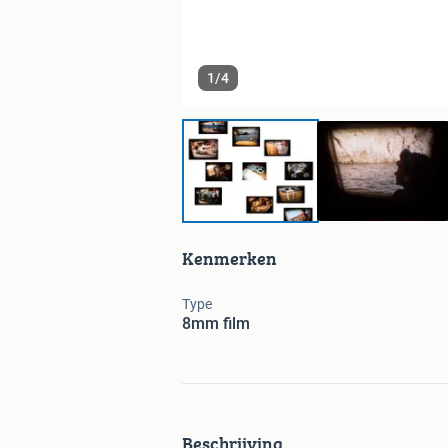
1
/
4
Kenmerken
Type
8mm film
Beschrijving