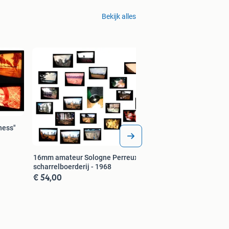
Bekijk alles
16mm speelfilm De
Barbara Trentham 
€ 47,00
ness"
16mm amateur Sologne Perreux -
scharrelboerderij - 1968
€ 54,00