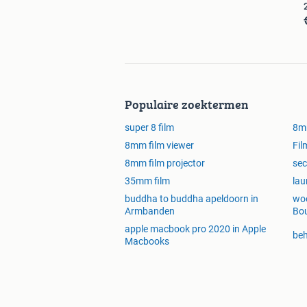
Populaire zoektermen
super 8 film
8m
8mm film viewer
Fil
8mm film projector
sec
35mm film
lau
buddha to buddha apeldoorn in
woo
Armbanden
Bou
apple macbook pro 2020 in Apple
beh
Macbooks