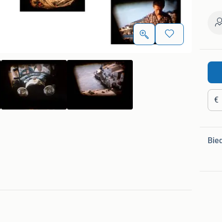
€
Bie