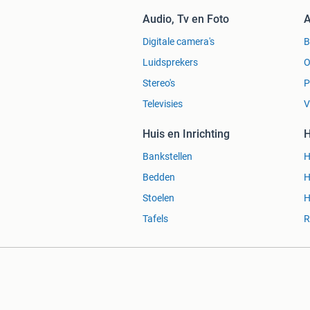
Audio, Tv en Foto
A
Digitale camera's
Luidsprekers
O
Stereo's
P
Televisies
V
Huis en Inrichting
H
Bankstellen
H
Bedden
H
Stoelen
H
Tafels
R