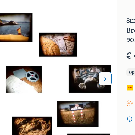
8m
Br
90
€ 
Op