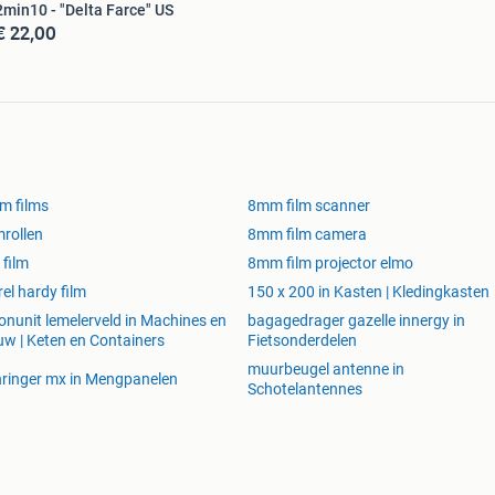
2min10 - "Delta Farce" US
€ 22,00
m films
8mm film scanner
mrollen
8mm film camera
 film
8mm film projector elmo
rel hardy film
150 x 200 in Kasten | Kledingkasten
nunit lemelerveld in Machines en
bagagedrager gazelle innergy in
w | Keten en Containers
Fietsonderdelen
muurbeugel antenne in
ringer mx in Mengpanelen
Schotelantennes