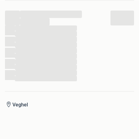
...
...
...
...
...
...
...
...
...
...
...
...
Veghel