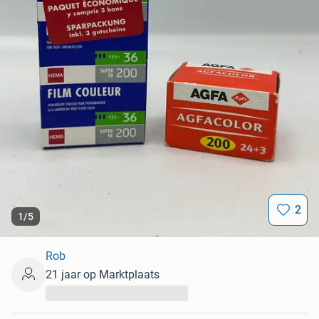
2
1
/
5
Rob
21 jaar op Marktplaats
...