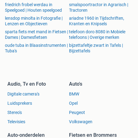
friedrich frobel werdau in
smalspoortractor in Agrarisch |
Speelgoed | Houten speelgoed
Tractoren
lensdop minolta in Fotografie |
ariadne 1960 in Tijdschriften,
Lenzen en Objectieven
Kranten en Knipsels
sparta fiets met mand in Fietsen |
telefoon doro 8080 in Mobiele
Dames | Damesfietsen
telefoons | Overige merken
oude tuba in Blaasinstrumenten |
bijzettafeltje zwart in Tafels |
Tuba's
Bijzettafels
Audio, Tv en Foto
Auto's
Digitale camera's
BMW
Luidsprekers
Opel
Stereo's
Peugeot
Televisies
Volkswagen
Auto-onderdelen
Fietsen en Brommers