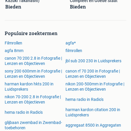
Kazuki Takahashi)
Compleet en Goede Staat
Bieden
Bieden
Populaire zoektermen
Filmrollen
agfa*
agfa 8mm
filmrollen
canon 70 200 2.8 in Fotografie |
jbl sub 200 230 in Luidsprekers
Lenzen en Objectieven
sony 200 600mm in Fotografie |
canon rf 70 200 in Fotografie |
Lenzen en Objectieven
Lenzen en Objectieven
harman kardon hkts 200 in
nikon 200-500mm in Fotografie |
Luidsprekers
Lenzen en Objectieven
nikon 70-200 2.8 in Fotografie |
hema radio in Radio's
Lenzen en Objectieven
harman kardon citation 200 in
hema radio in Radio's
Luidsprekers
glijbaan zwembad in Zwembad-
aggregaat 8500 in Aggregaten
toebehoren