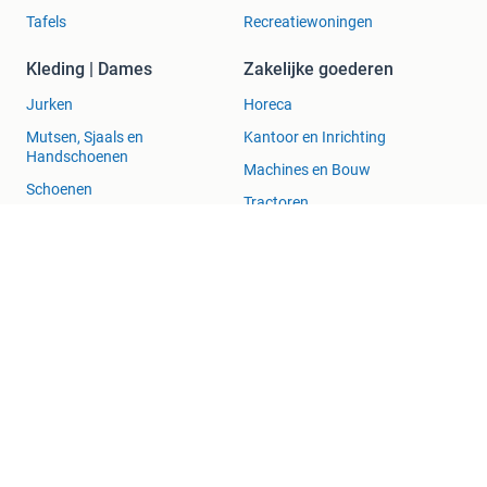
Tafels
Recreatiewoningen
Kleding | Dames
Zakelijke goederen
Jurken
Horeca
Mutsen, Sjaals en
Kantoor en Inrichting
Handschoenen
Machines en Bouw
Schoenen
Tractoren
Winterjassen
Blog
Marktplaats Zakelijk
Veilig en Succesvol
Help en Info