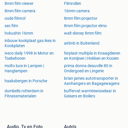
8mm film viewer
Filmrollen
8mm film camera
16mm camera
oude filmrol
8mm film projector
sec film
8mm film projector elmo
hokushin 16mm
walt disney 8mm film
inbouw kookplaat gas ikea in
airbnb in Buitenland
Kookplaten
iveco daily 1998 in Motor en
ferplast multipla in Knaagdieren
Toebehoren
en Konijnen | Hokken en Kooien
molto luce in Lampen |
prima donna deauville 80 in
Hanglampen
Ondergoed en Lingerie
brian james autotransporter in
haaksbergen in Porsche
Aanhangers en Bagagewagens
dumbells rotterdam in
buffervat warmtewisselaar in
Fitnessmaterialen
Geisers en Boilers
Audio, Tv en Foto
Auto's