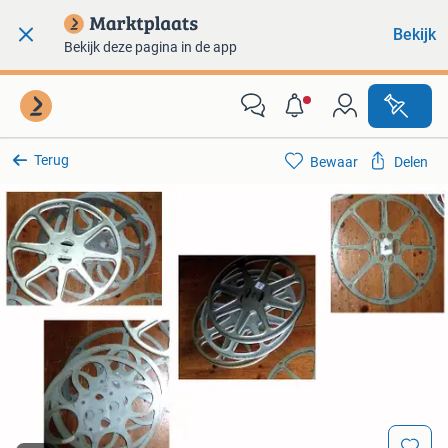
Bekijk
Bekijk deze pagina in de app
Terug
Bewaar
Delen