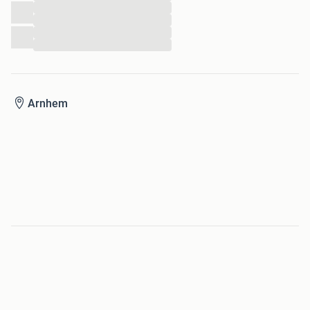
...
...
...
...
Arnhem