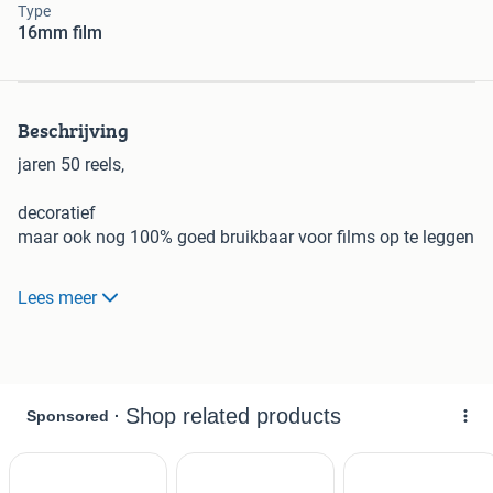
Type
16mm film
Beschrijving
jaren 50 reels,
decoratief
maar ook nog 100% goed bruikbaar voor films op te leggen
zie de foto's
Lees meer
verzendkosten 7,95
97.82
klik op ----------
BEKIJK ALLE ADVERTENTIES
---------- (rechts
bovenin) ----------- voor heel veel meer 8mm-16mm-35mm
FILMS, FILMSPULLEN en PROJECTORS