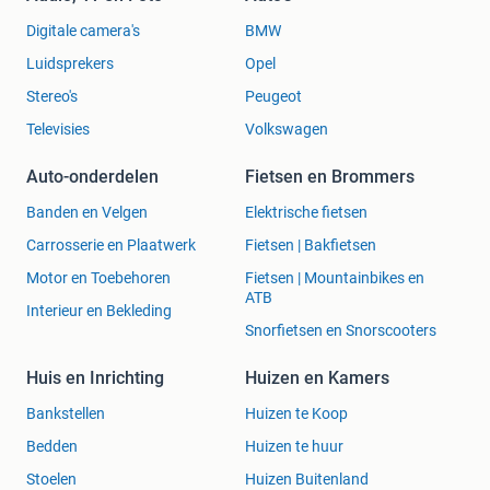
Digitale camera's
BMW
Luidsprekers
Opel
Stereo's
Peugeot
Televisies
Volkswagen
Auto-onderdelen
Fietsen en Brommers
Banden en Velgen
Elektrische fietsen
Carrosserie en Plaatwerk
Fietsen | Bakfietsen
Motor en Toebehoren
Fietsen | Mountainbikes en
ATB
Interieur en Bekleding
Snorfietsen en Snorscooters
Huis en Inrichting
Huizen en Kamers
Bankstellen
Huizen te Koop
Bedden
Huizen te huur
Stoelen
Huizen Buitenland