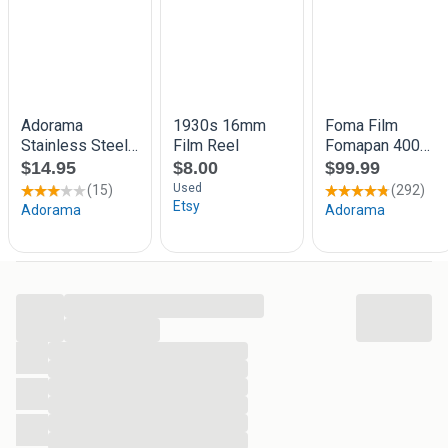
...
...
...
...
...
...
...
...