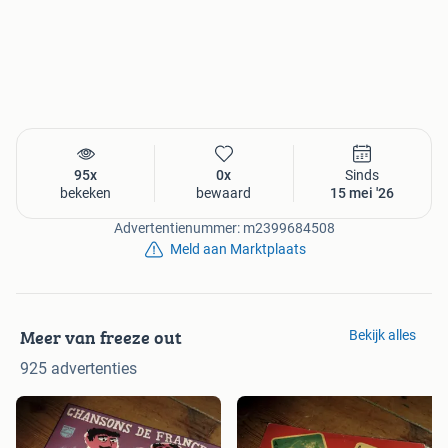
95x
0x
Sinds
bekeken
bewaard
15 mei '26
Advertentienummer: m2399684508
Meld aan Marktplaats
Meer van freeze out
Bekijk alles
925 advertenties