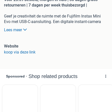
retourneren | 7 dagen per week thuisbezorgd |
Geef je creativiteit de ruimte met de Fujifilm Instax Mini
Evo met USB-C-aansluiting. Een digitale instant-camera
met een grote hoeveelheid aan creatieve opties, een
Lees meer
klassieke uitstraling en talloze moderne mogelijkheden.
Maak foto’s, pas ze aan en deel ze uit. De meest creatieve
Instax tot nu toe Laat je creativiteit erop los met de Fujifilm
Website
Instax Mini Evo. Deze instant-camera combineert het
koop via deze link
gemak van digitale fotografie met de uitstraling van
analoog. Foto’s worden opgeslagen op het interne
geheugen of een geheugenkaart en je drukt ze pas af als je
tevreden bent. Kies uit tien verschillende lenzen en 10
filmsoorten om een unieke look te creëren. Door de
lichtgevoelige lens en ISO 1600 maak je ook sfeervolle
foto’s als het licht gaat schemeren, en er is een flitser voor
als het te donker wordt. De cold-shoe geeft je zelfs de
mogelijkheid om er een optionele ledlamp op te monteren.
Maak tastbare herinneringen De Fujifilm Instax Mini Evo is
een moderne camera met een klassieke uitstraling. Foto’s