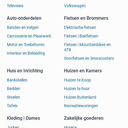
Televisies
Volkswagen
Auto-onderdelen
Fietsen en Brommers
Banden en Velgen
Elektrische fietsen
Carrosserie en Plaatwerk
Fietsen | Bakfietsen
Motor en Toebehoren
Fietsen | Mountainbikes en
ATB
Interieur en Bekleding
Snorfietsen en Snorscooters
Huis en Inrichting
Huizen en Kamers
Bankstellen
Huizen te Koop
Bedden
Huizen te huur
Stoelen
Huizen Buitenland
Tafels
Recreatiewoningen
Kleding | Dames
Zakelijke goederen
Jurken
Horeca