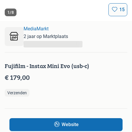
15
1
/
8
MediaMarkt
2 jaar op Marktplaats
...
Fujifilm - Instax Mini Evo (usb-c)
€ 179,00
Verzenden
Website