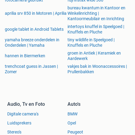
bureau kwantum in Kantoor en
aprilia srv 850 in Motoren | Aprilia
Winkelinrichting |
Kantoormeubilair en Inrichting
intertoys knuffel in Speelgoed |
google tablet in Android Tablets
Knuffels en Pluche
yamaha breeze onderdelen in
tiny wildlife in Speelgoed |
Onderdelen | Yamaha
Knuffels en Pluche
groen in Antiek | Keramiek en
hannen in Biermerken
Aardewerk
trenchcoat guess in Jassen |
vakjes bak in Woonaccessoires |
Zomer
Prullenbakken
Audio, Tv en Foto
Auto's
Digitale camera's
BMW
Luidsprekers
Opel
Stereo's
Peugeot