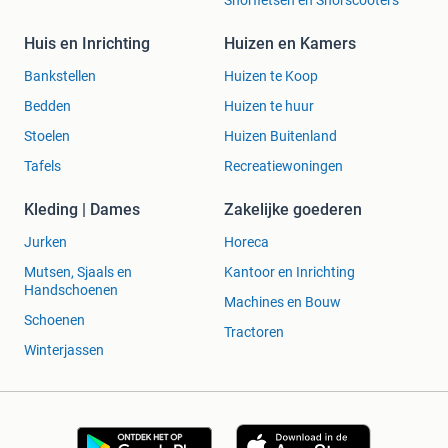
Snorfietsen en Snorscooters
Huis en Inrichting
Huizen en Kamers
Bankstellen
Huizen te Koop
Bedden
Huizen te huur
Stoelen
Huizen Buitenland
Tafels
Recreatiewoningen
Kleding | Dames
Zakelijke goederen
Jurken
Horeca
Mutsen, Sjaals en
Kantoor en Inrichting
Handschoenen
Machines en Bouw
Schoenen
Tractoren
Winterjassen