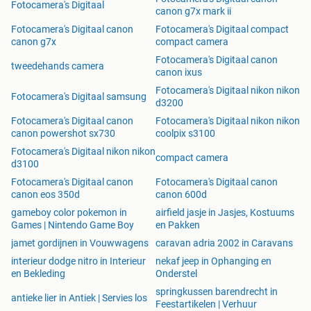
Fotocamera's Digitaal
canon g7x mark ii
Fotocamera's Digitaal canon
Fotocamera's Digitaal compact
canon g7x
compact camera
Fotocamera's Digitaal canon
tweedehands camera
canon ixus
Fotocamera's Digitaal nikon nikon
Fotocamera's Digitaal samsung
d3200
Fotocamera's Digitaal canon
Fotocamera's Digitaal nikon nikon
canon powershot sx730
coolpix s3100
Fotocamera's Digitaal nikon nikon
compact camera
d3100
Fotocamera's Digitaal canon
Fotocamera's Digitaal canon
canon eos 350d
canon 600d
gameboy color pokemon in
airfield jasje in Jasjes, Kostuums
Games | Nintendo Game Boy
en Pakken
jamet gordijnen in Vouwwagens
caravan adria 2002 in Caravans
interieur dodge nitro in Interieur
nekaf jeep in Ophanging en
en Bekleding
Onderstel
springkussen barendrecht in
antieke lier in Antiek | Servies los
Feestartikelen | Verhuur