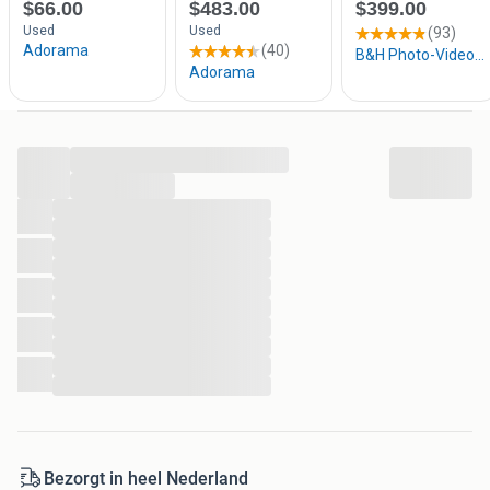
...
...
...
...
...
...
...
...
...
...
...
...
Bezorgt in heel Nederland