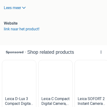
De Leica X1 Digitale Compact Camera in zilver is een
Lees meer
premium camera die uitmunt in beeldkwaliteit en
vakmanschap. Voorzien van een 12,2 megapixel APS-C
CMOS-sensor, levert de X1 foto's met opmerkelijke details
Website
en natuurgetrouwe kleuren. De vaste 24mm f/2.8 Elmarit
link naar het product!
lens zorgt voor scherpe, contrastrijke beelden, zelfs bij
weinig licht. Het 2,7 inch LCD-scherm biedt een heldere
weergave en eenvoudige bediening, terwijl het klassieke,
zilveren ontwerp de tijdloze elegantie van Leica
weerspiegelt. De Leica X1 is ideaal voor fotografen die de
hoogste kwaliteit eisen in een compacte en stijlvolle
camera.
Voordelen van bestellen bij Reway:
• Op werkdagen voor 16:00 uur besteld is morgen in huis!
• Gratis bezorging vanaf € 50
• 3 maanden garantie op al onze producten
• 14 dagen niet goed, geld terug