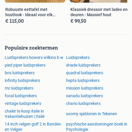
Robuuste eettafel met
Klassiek dressoir met lades en
houtlook - Ideaal voor elk
deuren - Massief hout
€ 115,00
€ 99,50
interieur
Populaire zoektermen
Luidsprekers bowers wilkins b w
Luidsprekers
pied piper luidsprekers
driade luidsprekers
bns luidsprekers
quadral luidsprekers
infinity luidsprekers
hepta luidsprekers
mc luidsprekers
mission luidsprekers
focal luidsprekers
xanadu luidsprekers
vintage luidsprekers
chario luidsprekers
chalet te koop italie in
xoomy sjablonen in Tekenen
Vakantiehuizen | Italië
14 inch velgen golf 2 in Banden
psychische aandoeningen boek in
en Velgen
Psychologie