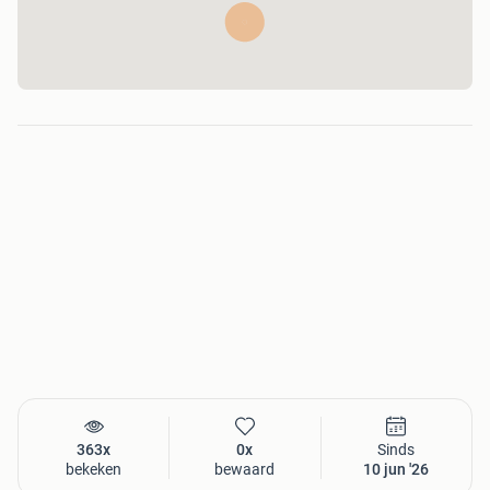
363x
0x
Sinds
bekeken
bewaard
10 jun '26