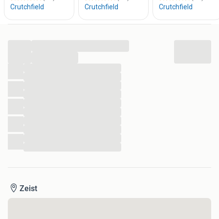
...
...
...
...
...
...
...
...
...
...
...
...
Zeist