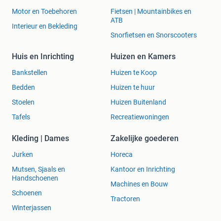
Motor en Toebehoren
Fietsen | Mountainbikes en
ATB
Interieur en Bekleding
Snorfietsen en Snorscooters
Huis en Inrichting
Huizen en Kamers
Bankstellen
Huizen te Koop
Bedden
Huizen te huur
Stoelen
Huizen Buitenland
Tafels
Recreatiewoningen
Kleding | Dames
Zakelijke goederen
Jurken
Horeca
Mutsen, Sjaals en
Kantoor en Inrichting
Handschoenen
Machines en Bouw
Schoenen
Tractoren
Winterjassen