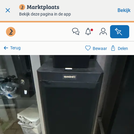
Bekijk
Bekijk deze pagina in de app
Terug
Bewaar
Delen