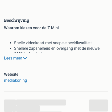
Beschrijving
Waarom kiezen voor de Z Mini
Snelle videokaart met soepele beeldkwaliteit
Snellere zapsnelheid en overgang met de nieuwe
QMS technologie
Lees meer
Android 12.0
Niet zichtbaar in het interieur
Compact & Krachtige processor
Website
2 GB & 8 GB Rom
mediakoning
Met hoogwaardige Bluetooth afstandsbediening
...
Direct leverbaar!
...