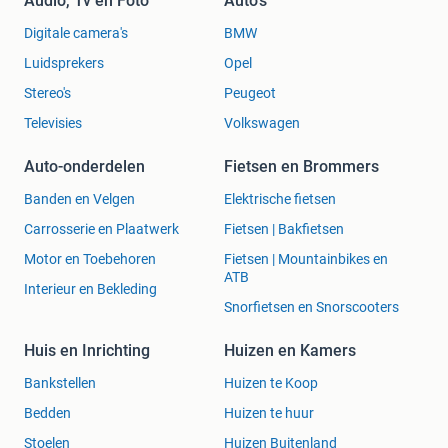
Audio, Tv en Foto
Auto's
Digitale camera's
BMW
Dankzij de Dual Band WiFi-functionaliteit geniet je van
snelle en betrouwbare internetverbindingen.
Luidsprekers
Opel
Stream moeiteloos je favoriete films, series en muziek in
Stereo's
Peugeot
hoge kwaliteit, zonder haperingen.
Televisies
Volkswagen
De Formuler Z Mini TV Stick maakt een einde aan trage
verbindingen voor een vloeiende kijkervaring.
Auto-onderdelen
Fietsen en Brommers
Banden en Velgen
Elektrische fietsen
Eenvoudige Installatie en Voeding
Carrosserie en Plaatwerk
Fietsen | Bakfietsen
De installatie van de Formuler Z Mini TV Stick is simpel.
Motor en Toebehoren
Fietsen | Mountainbikes en
ATB
Sluit de stick aan op de HDMI-poort van je tv, voorzie hem
Interieur en Bekleding
van stroom met de meegeleverde USB-C 5V 1.5A-kabel en
Snorfietsen en Snorscooters
je bent klaar voor eindeloos entertainment.
Het gestroomlijnde ontwerp en de gebruiksvriendelijke
Huis en Inrichting
Huizen en Kamers
installatie maken deze TV-stick geschikt voor gebruikers
Bankstellen
Huizen te Koop
van alle niveaus.
Bedden
Huizen te huur
Stoelen
Huizen Buitenland